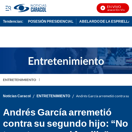
EN VIVO
Noticias Caracol En Vivo
Tendencias:
POSESIÓN PRESIDENCIAL
ABELARDO DE LA ESPRIELLA
PUBLICIDAD
ENTRETENIMIENTO
/
/
Noticias Caracol
ENTRETENIMIENTO
Andrés García arremetió contra su se
Andrés García arremetió
contra su segundo hijo: “No