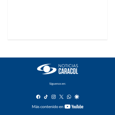
Síguenos en:
facebook
tiktok
instagram
twitter
whatsapp
google
youtube-
Más contenido en
footer