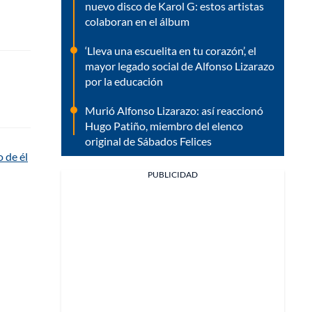
nuevo disco de Karol G: estos artistas
colaboran en el álbum
‘Lleva una escuelita en tu corazón’, el
mayor legado social de Alfonso Lizarazo
por la educación
Murió Alfonso Lizarazo: así reaccionó
Hugo Patiño, miembro del elenco
original de Sábados Felices
 de él
PUBLICIDAD