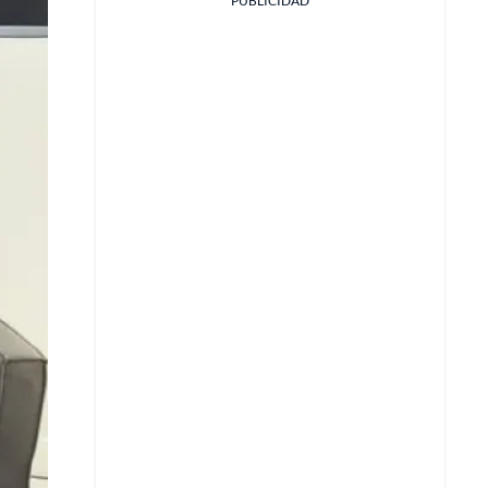
PUBLICIDAD
Facebook
X
Whatsapp
Copiar enlace
Telegram
LinkedIn