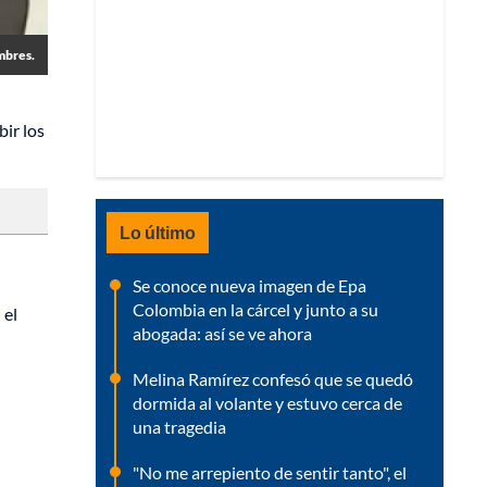
mbres.
bir los
Lo último
Se conoce nueva imagen de Epa
Colombia en la cárcel y junto a su
 el
abogada: así se ve ahora
Melina Ramírez confesó que se quedó
dormida al volante y estuvo cerca de
una tragedia
"No me arrepiento de sentir tanto", el