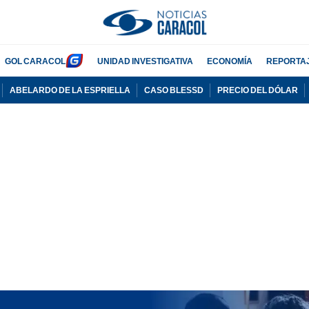
GOL CARACOL
UNIDAD INVESTIGATIVA
ECONOMÍA
REPORTA
ABELARDO DE LA ESPRIELLA
CASO BLESSD
PRECIO DEL DÓLAR
PUBLICIDAD