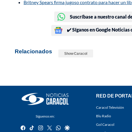
Britney Spears firma jugoso contrato para hacer un l
Suscríbase a nuestro canal d
✔️ Síganos en Google Noticias
Relacionados
Show Caracol
RED DE PORTA
Caracol Televisión
Blu Radio
Síguenos en:
Gol Caracol
facebook
tiktok
instagram
twitter
whatsapp
google