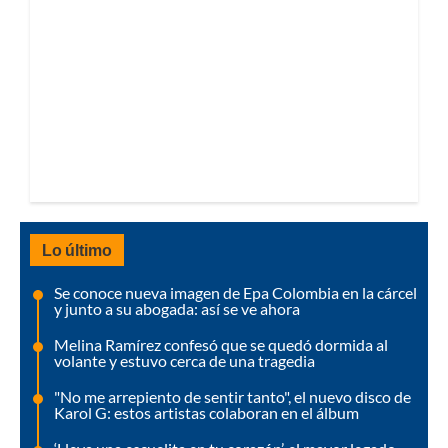
Lo último
Se conoce nueva imagen de Epa Colombia en la cárcel
y junto a su abogada: así se ve ahora
Melina Ramírez confesó que se quedó dormida al
volante y estuvo cerca de una tragedia
"No me arrepiento de sentir tanto", el nuevo disco de
Karol G: estos artistas colaboran en el álbum