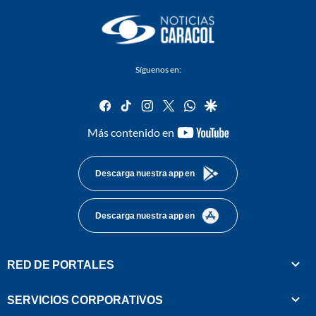
Síguenos en:
facebook
tiktok
instagram
twitter
whatsapp
google
youtube-
Más contenido en
footer
Descarga nuestra app en
Descarga nuestra app en
RED DE PORTALES
SERVICIOS CORPORATIVOS