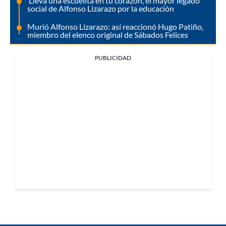
‘Lleva una escuelita en tu corazón’, el mayor legado
social de Alfonso Lizarazo por la educación
Murió Alfonso Lizarazo: así reaccionó Hugo Patiño,
miembro del elenco original de Sábados Felices
PUBLICIDAD