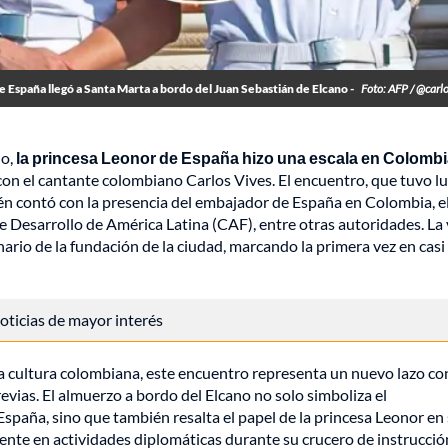
e España llegó a Santa Marta a bordo del Juan Sebastián de Elcano -
Foto: AFP / @carl
no,
la princesa Leonor de España hizo una escala en Colombi
 con el cantante colombiano Carlos Vives. El encuentro, que tuvo lu
n contó con la presencia del embajador de España en Colombia, e
e Desarrollo de América Latina (CAF), entre otras autoridades. La 
rio de la fundación de la ciudad, marcando la primera vez en casi
 noticias de mayor interés
a cultura colombiana, este encuentro representa un nuevo lazo con
evias. El almuerzo a bordo del Elcano no solo simboliza el
España, sino que también resalta el papel de la princesa Leonor en
nte en actividades diplomáticas durante su crucero de instrucción