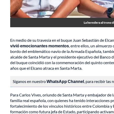
La heredera al trono d
En medio de su travesía en el buque Juan Sebastián de Elca
vivió emocionantes momentos
, entre ellos, un almuerzo
bordo del emblemático navío de la Armada Española, tambié
alcalde de Santa Marta y el presidente ejecutivo del Banco d
del buque coincidió con la conmemoración del quinto centena
años que el Elcano atraca en Santa Marta.
Síganos en nuestro
WhatsApp Channel
, para recibir las
Para Carlos Vives, oriundo de Santa Marta y embajador de l
familia real española, con quienes ha tenido interacciones pr
fortalecimiento de los vínculos históricos entre Colombia y 
formación como futura jefa de Estado, participando activame