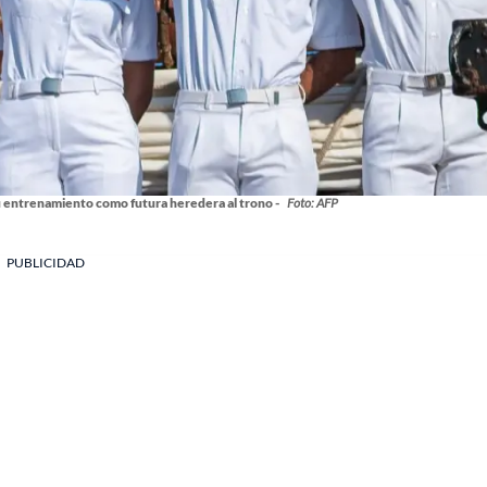
u entrenamiento como futura heredera al trono -
Foto: AFP
PUBLICIDAD