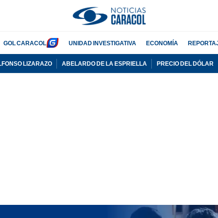
GOL CARACOL
UNIDAD INVESTIGATIVA
ECONOMÍA
REPORTA
LFONSO LIZARAZO
ABELARDO DE LA ESPRIELLA
PRECIO DEL DÓLAR
PUBLICIDAD