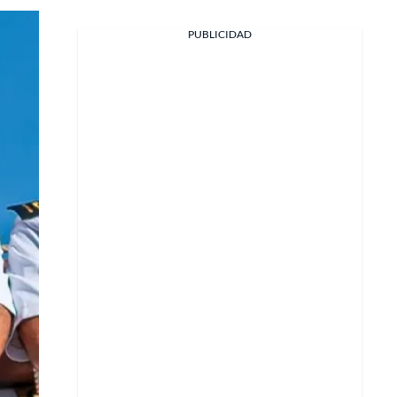
PUBLICIDAD
Facebook
X
Whatsapp
Copiar enlace
Telegram
LinkedIn