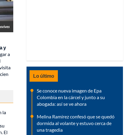
osvives
a y
gar a
l
visita
 cien
Lo último
Se conoce nueva imagen de Epa
Colombia en la cárcel y junto a su
abogada: así se ve ahora
 la
Melina Ramírez confesó que se quedó
dormida al volante y estuvo cerca de
 su
una tragedia
. El