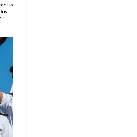
écdotas
rlos
n