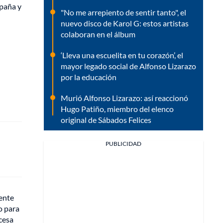
spaña y
"No me arrepiento de sentir tanto", el
nuevo disco de Karol G: estos artistas
colaboran en el álbum
‘Lleva una escuelita en tu corazón’, el
mayor legado social de Alfonso Lizarazo
por la educación
Murió Alfonso Lizarazo: así reaccionó
Hugo Patiño, miembro del elenco
original de Sábados Felices
PUBLICIDAD
mente
o para
ncesa