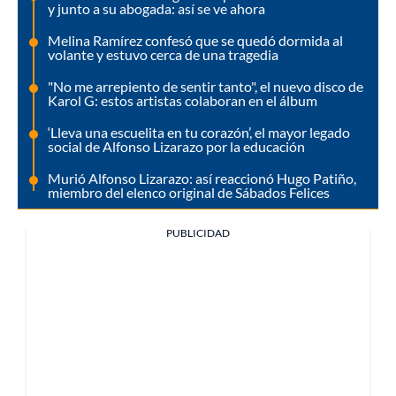
y junto a su abogada: así se ve ahora
Melina Ramírez confesó que se quedó dormida al
volante y estuvo cerca de una tragedia
"No me arrepiento de sentir tanto", el nuevo disco de
Karol G: estos artistas colaboran en el álbum
‘Lleva una escuelita en tu corazón’, el mayor legado
social de Alfonso Lizarazo por la educación
Murió Alfonso Lizarazo: así reaccionó Hugo Patiño,
miembro del elenco original de Sábados Felices
PUBLICIDAD