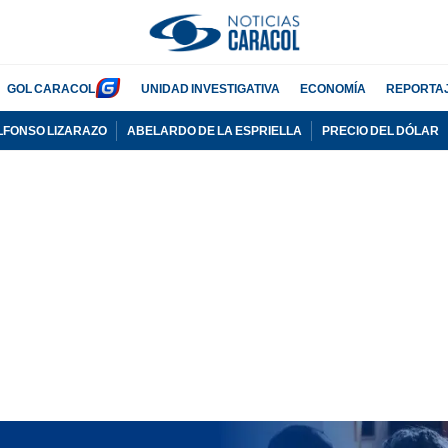
GOL CARACOL
UNIDAD INVESTIGATIVA
ECONOMÍA
REPORTA
LFONSO LIZARAZO
ABELARDO DE LA ESPRIELLA
PRECIO DEL DÓLAR
PUBLICIDAD