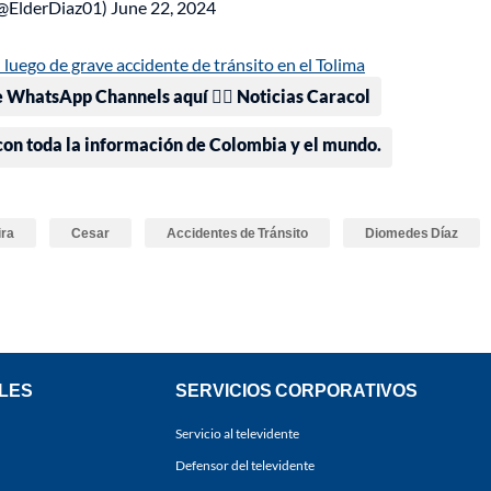
(@ElderDiaz01)
June 22, 2024
uego de grave accidente de tránsito en el Tolima
e WhatsApp Channels aquí 👉🏻 Noticias Caracol
 con toda la información de Colombia y el mundo.
ira
Cesar
Accidentes de Tránsito
Diomedes Díaz
LES
SERVICIOS CORPORATIVOS
Servicio al televidente
Defensor del televidente