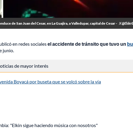
onduce de San Juan del Cesar, en La Guajira, a Valledupar, capital de Cesar -
X @Elder
ublicó en redes sociales
el accidente de tránsito
que tuvo un
bu
 junio.
 noticias de mayor interés
venida Boyacá por buseta que se volcó sobre la vía
mbia: "Elkin sigue haciendo música con nosotros"