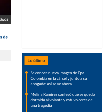
Diaz01
s de
Lo último
Se conoce nueva imagen de Epa
Colombia en la cárcel y junto a su
abogada: así se ve ahora
Melina Ramírez confesó que se quedó
dormida al volante y estuvo cerca de
una tragedia