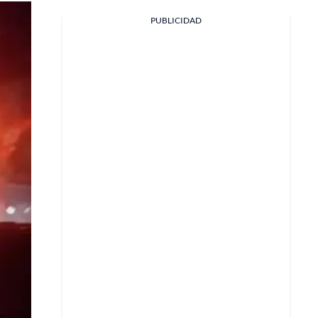
PUBLICIDAD
Facebook
X
Whatsapp
Copiar enlace
Telegram
LinkedIn