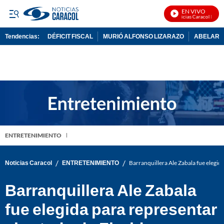
EN VIVO
Noticias Caracol En Viv
Tendencias:
DÉFICIT FISCAL
MURIÓ ALFONSO LIZARAZO
ABELARDO
PUBLICIDAD
ENTRETENIMIENTO
/
/
Noticias Caracol
ENTRETENIMIENTO
Barranquillera Ale Zabala fue elegid
Barranquillera Ale Zabala
fue elegida para representar