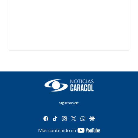
Síguenos en:
facebook
tiktok
instagram
twitter
whatsapp
google
youtube-
Más contenido en
footer