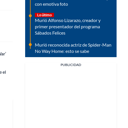
con emotiva foto
Lo último
Murió Alfonso Lizarazo, creador y
primer presentador del programa
Sábados Felices
Murió reconocida actriz de Spider-Man
No Way Home: esto se sabe
War’
PUBLICIDAD
e el