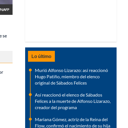
WN/AFP
e se
Lo último
Murió Alfonso Lizarazo: así reaccionó
or
Hugo Patiño, miembro del elenco
original de Sábados Felices
Así reaccionó el elenco de Sábados
Felices a la muerte de Alfonso Lizarazo,
creador del programa
Mariana Gómez, actriz de la Reina del
Flow, confirmó el nacimiento de su hija