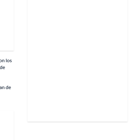
on los
nde
ían de