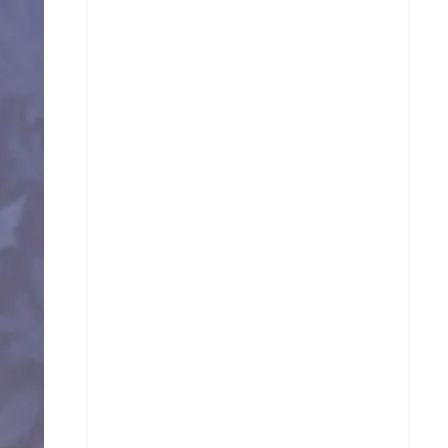
X
Whatsapp
Copiar enlace
Telegram
LinkedIn