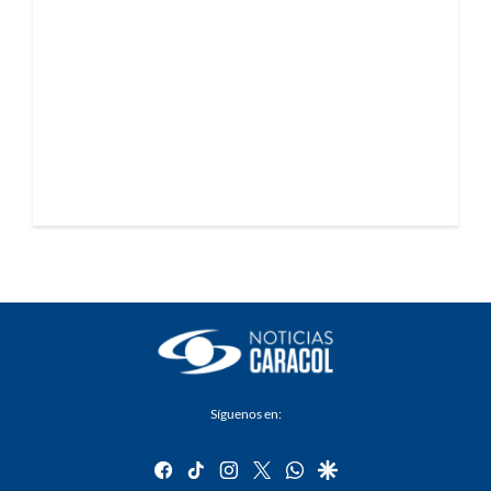
Síguenos en:
facebook
tiktok
instagram
twitter
whatsapp
google