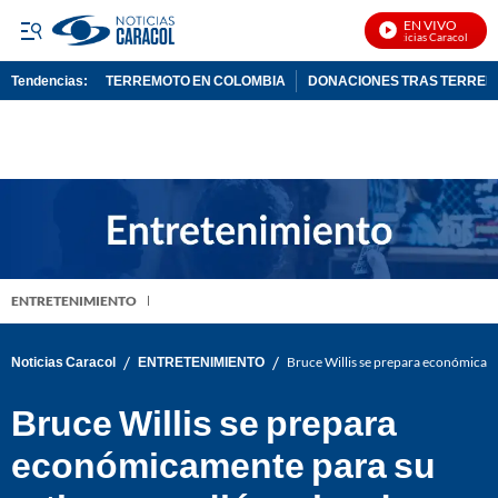
EN VIVO
Noticias Caracol En Viv
Tendencias:
TERREMOTO EN COLOMBIA
DONACIONES TRAS TERRE
PUBLICIDAD
ENTRETENIMIENTO
/
/
Noticias Caracol
ENTRETENIMIENTO
Bruce Willis se prepara económicame
Bruce Willis se prepara
económicamente para su