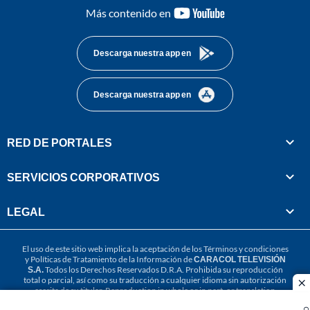
youtube-
Más contenido en
footer
Descarga nuestra app en
Descarga nuestra app en
RED DE PORTALES
SERVICIOS CORPORATIVOS
LEGAL
El uso de este sitio web implica la aceptación de los
Términos y condiciones
y
Políticas de Tratamiento de la Información
de
CARACOL TELEVISIÓN
S.A.
Todos los Derechos Reservados D.R.A. Prohibida su reproducción
total o parcial, así como su traducción a cualquier idioma sin autorización
cl
escrita de su titular. Reproduction in whole or in part, or translation
without written permission is prohibited. All rights reserved 2025.