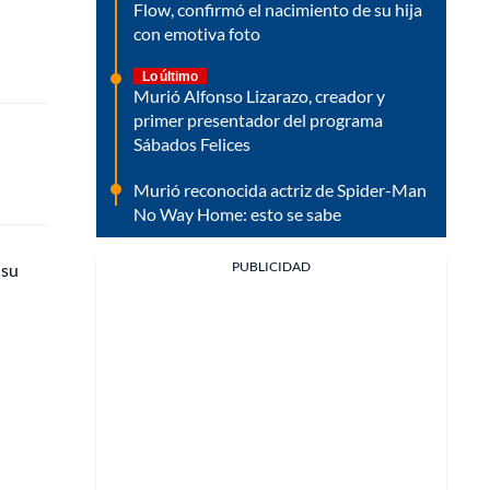
Flow, confirmó el nacimiento de su hija
con emotiva foto
Lo último
Murió Alfonso Lizarazo, creador y
primer presentador del programa
Sábados Felices
Murió reconocida actriz de Spider-Man
No Way Home: esto se sabe
PUBLICIDAD
 su