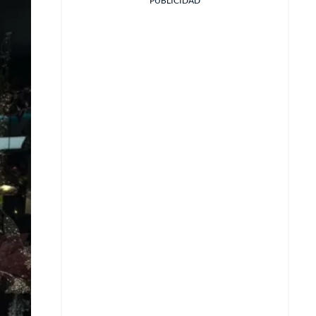
PUBLICIDAD
Facebook
X
Whatsapp
Copiar enlace
Telegram
LinkedIn