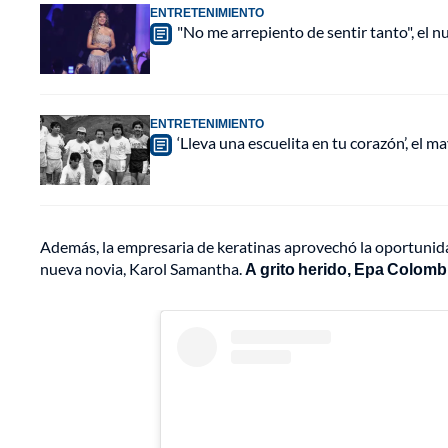
ENTRETENIMIENTO
"No me arrepiento de sentir tanto", el n
ENTRETENIMIENTO
‘Lleva una escuelita en tu corazón’, el 
Además, la empresaria de keratinas aprovechó la oportunidad 
nueva novia, Karol Samantha.
A grito herido, Epa Colombi