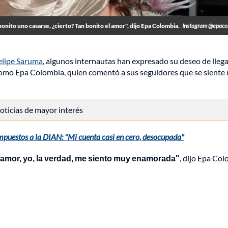
bonito uno casarse, ¿cierto? Tan bonito el amor", dijo Epa Colombia.
Instagram @epaco
elipe Saruma
, algunos internautas han expresado su deseo de llega
 como Epa Colombia, quien comentó a sus seguidores que se siente
 noticias de mayor interés
puestos a la DIAN: "Mi cuenta casi en cero, desocupada"
l amor, yo, la verdad, me siento muy enamorada"
, dijo Epa Co