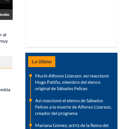
lombia
r al
 muy
Lo último
Murió Alfonso Lizarazo: así reaccionó
Hugo Patiño, miembro del elenco
original de Sábados Felices
lombia
Así reaccionó el elenco de Sábados
Felices a la muerte de Alfonso Lizarazo,
creador del programa
Mariana Gómez, actriz de la Reina del