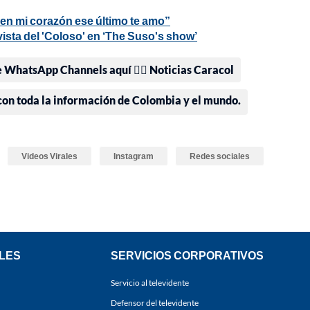
 en mi corazón ese último te amo”
ista del 'Coloso' en ‘The Suso's show’
e WhatsApp Channels aquí 👉🏻 Noticias Caracol
 con toda la información de Colombia y el mundo.
Videos Virales
Instagram
Redes sociales
LES
SERVICIOS CORPORATIVOS
Servicio al televidente
Defensor del televidente