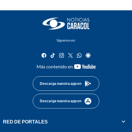
Síguenos en:
facebook
tiktok
instagram
twitter
whatsapp
google
youtube-
Más contenido en
footer
Descarga nuestra app en
Descarga nuestra app en
RED DE PORTALES