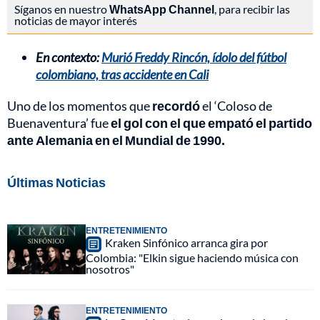
Síganos en nuestro
WhatsApp Channel
, para recibir las
noticias de mayor interés
En contexto:
Murió Freddy Rincón, ídolo del fútbol
colombiano, tras accidente en Cali
Uno de los momentos que
recordó
el ‘Coloso de
Buenaventura’ fue
el gol con el que empató el partido
ante Alemania en el Mundial de 1990.
Últimas Noticias
ENTRETENIMIENTO
Kraken Sinfónico arranca gira por
Colombia: "Elkin sigue haciendo música con
nosotros"
ENTRETENIMIENTO