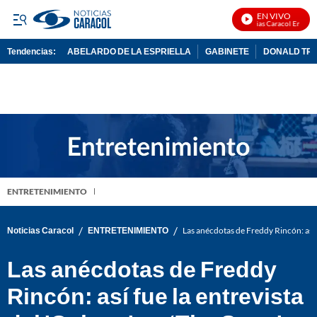
EN VIVO
Noticias Caracol En Vivo
Tendencias:
ABELARDO DE LA ESPRIELLA
GABINETE
DONALD TR
PUBLICIDAD
ENTRETENIMIENTO
/
/
Noticias Caracol
ENTRETENIMIENTO
Las anécdotas de Freddy Rincón: así f
Las anécdotas de Freddy
Rincón: así fue la entrevista