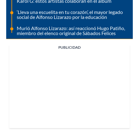
Karol G: estos artistas colaboran en el álbum
‘Lleva una escuelita en tu corazón’, el mayor legado
social de Alfonso Lizarazo por la educación
Murió Alfonso Lizarazo: así reaccionó Hugo Patiño,
miembro del elenco original de Sábados Felices
PUBLICIDAD