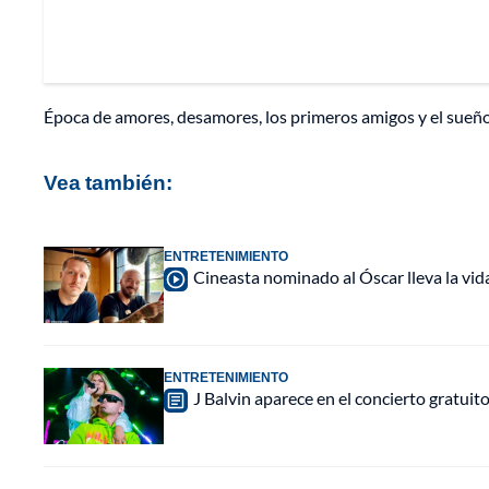
Época de amores, desamores, los primeros amigos y el sueño
Vea también:
ENTRETENIMIENTO
Cineasta nominado al Óscar lleva la vida 
ENTRETENIMIENTO
J Balvin aparece en el concierto gratuit