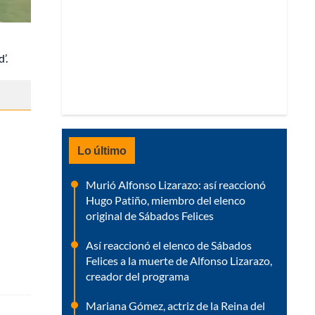
’.
Lo último
Murió Alfonso Lizarazo: así reaccionó
Hugo Patiño, miembro del elenco
original de Sábados Felices
Así reaccionó el elenco de Sábados
Felices a la muerte de Alfonso Lizarazo,
creador del programa
Mariana Gómez, actriz de la Reina del