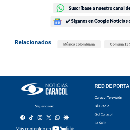
Suscríbase a nuestro canal d
✔️ Síganos en Google Noticias
Relacionados
Música colombiana
Comuna 13 
RED DE PORTA
Caracol Televisión
Blu Radio
Síguenos en:
Gol Caracol
facebook
tiktok
instagram
twitter
whatsapp
google
La Kalle
youtube-
Más contenido en