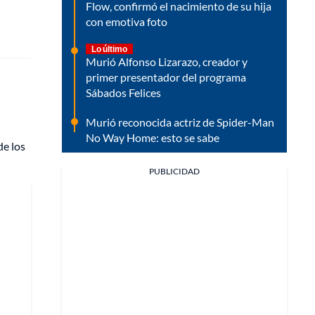
Flow, confirmó el nacimiento de su hija
con emotiva foto
Lo último
Murió Alfonso Lizarazo, creador y
primer presentador del programa
Sábados Felices
Murió reconocida actriz de Spider-Man
No Way Home: esto se sabe
de los
PUBLICIDAD