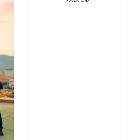
PUBLICIDAD
Facebook
X
Whatsapp
Copiar enlace
Telegram
LinkedIn