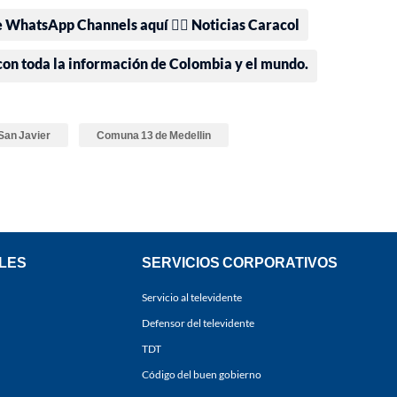
e WhatsApp Channels aquí 👉🏻 Noticias Caracol
 con toda la información de Colombia y el mundo.
San Javier
Comuna 13 de Medellin
LES
SERVICIOS CORPORATIVOS
Servicio al televidente
Defensor del televidente
TDT
Código del buen gobierno