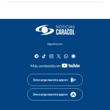
Síguenos en:
facebook
tiktok
instagram
twitter
whatsapp
google
youtube-
Más contenido en
footer
Descarga nuestra app en
Descarga nuestra app en