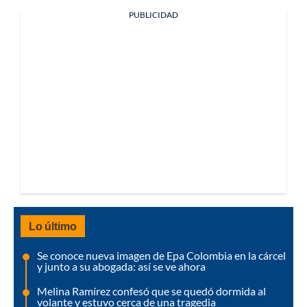
PUBLICIDAD
Lo último
Se conoce nueva imagen de Epa Colombia en la cárcel
y junto a su abogada: así se ve ahora
Melina Ramírez confesó que se quedó dormida al
volante y estuvo cerca de una tragedia