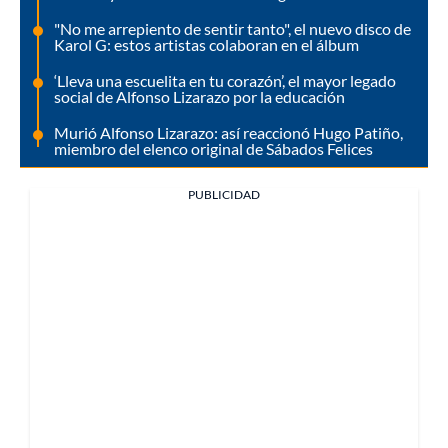
"No me arrepiento de sentir tanto", el nuevo disco de
Karol G: estos artistas colaboran en el álbum
‘Lleva una escuelita en tu corazón’, el mayor legado
social de Alfonso Lizarazo por la educación
Murió Alfonso Lizarazo: así reaccionó Hugo Patiño,
miembro del elenco original de Sábados Felices
PUBLICIDAD