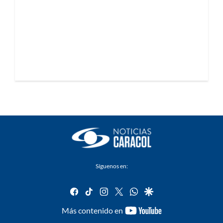
Síguenos en:
facebook
tiktok
instagram
twitter
whatsapp
google
youtube-
Más contenido en
footer