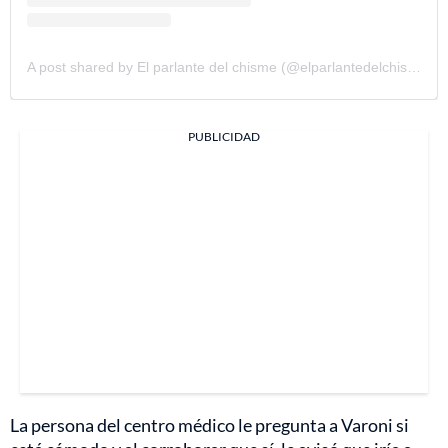
A post shared by El parlante del chisme (@elparlantedelchisme)
PUBLICIDAD
La persona del centro médico le pregunta a Varoni si