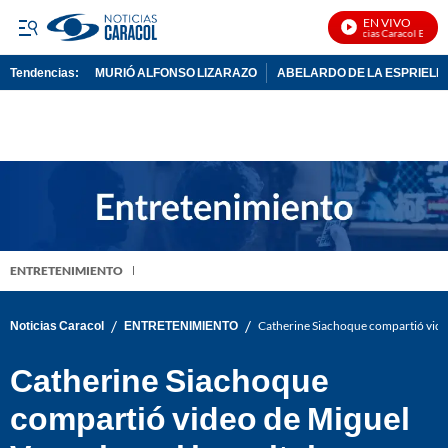
EN VIVO
Noticias Caracol En Vivo
Tendencias:
MURIÓ ALFONSO LIZARAZO
ABELARDO DE LA ESPRIELL
PUBLICIDAD
ENTRETENIMIENTO
/
/
Noticias Caracol
ENTRETENIMIENTO
Catherine Siachoque compartió video
Catherine Siachoque
compartió video de Miguel