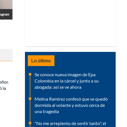
tagram
Lo último
Se conoce nueva imagen de Epa
Colombia en la cárcel y junto a su
eñor.
abogada: así se ve ahora
ó la
Melina Ramírez confesó que se quedó
dormida al volante y estuvo cerca de
una tragedia
"No me arrepiento de sentir tanto", el