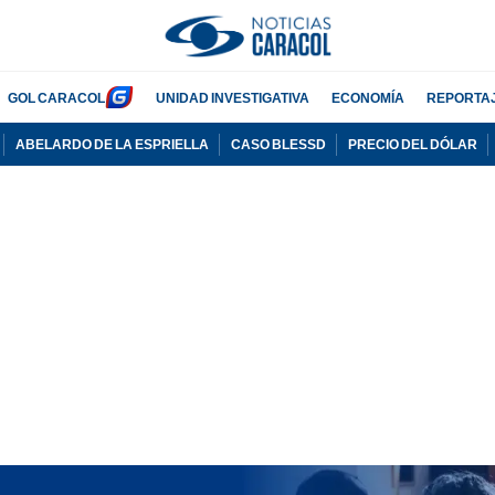
GOL CARACOL
UNIDAD INVESTIGATIVA
ECONOMÍA
REPORTA
ABELARDO DE LA ESPRIELLA
CASO BLESSD
PRECIO DEL DÓLAR
PUBLICIDAD