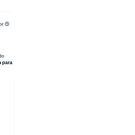
or 😍
do
a para