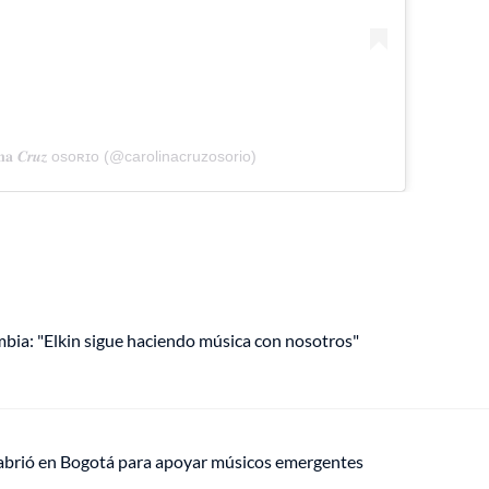
𝐢𝐧𝐚 𝑪𝒓𝒖𝒛 ᴏsᴏʀɪᴏ (@carolinacruzosorio)
mbia: "Elkin sigue haciendo música con nosotros"
 abrió en Bogotá para apoyar músicos emergentes