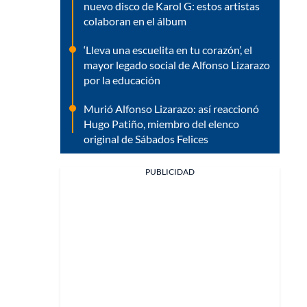
nuevo disco de Karol G: estos artistas
colaboran en el álbum
‘Lleva una escuelita en tu corazón’, el
mayor legado social de Alfonso Lizarazo
por la educación
Murió Alfonso Lizarazo: así reaccionó
Hugo Patiño, miembro del elenco
original de Sábados Felices
PUBLICIDAD