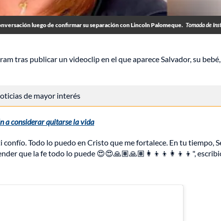
conversación luego de confirmar su separación con Lincoln Palomeque.
Tomada de Ins
am tras publicar un videoclip en el que aparece Salvador, su bebé,
 noticias de mayor interés
n a considerar quitarse la vida
ti confío. Todo lo puedo en Cristo que me fortalece. En tu tiempo, S
nder que la fe todo lo puede 😍😍🙏🏽🙏🏽👩‍👦‍👦👩‍👦‍👦", escribi