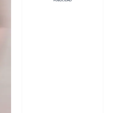
PUBLICIDAD
Facebook
X
Whatsapp
Copiar enlace
Telegram
LinkedIn