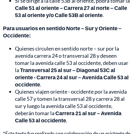
Si se dirige a la calle 53B al oriente, podrá tomar la
Calle 51 al oriente – Carrera 27 al norte – Calle
53 al oriente y/o Calle 53B al oriente
.
Para usuarios en sentido Norte – Sur y Oriente –
Occidente:
Quienes circulen en sentido norte – sur por la
avenida carrera 24 o transversal 28 y deseen
tomar la avenida calle 53 al occidente, deben usar
la
Transversal 25 al sur – Diagonal 53C al
oriente - Carrera 24 al sur – Avenida Calle 53 al
occidente
.
Quienes viajen oriente - occidente por la avenida
calle 57 y tomen la transversal 28 y carrera 28 al
sur y luego la avenida calle 53 al occidente,
deberán tomar la
Carrera 21 al sur – Avenida
Calle 53 al occidente
.
*
Este texto fue realizado con colaboración de un asistente de