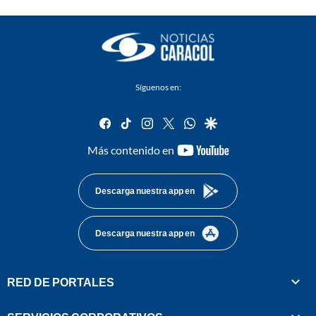
Síguenos en:
facebook
tiktok
instagram
twitter
whatsapp
google
youtube-
Más contenido en
footer
Descarga nuestra app en
Descarga nuestra app en
RED DE PORTALES