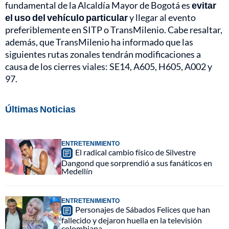
fundamental de la Alcaldía Mayor de Bogotá es
evitar
el uso del vehículo particular
y llegar al evento
preferiblemente en SITP o TransMilenio. Cabe resaltar,
además, que TransMilenio ha informado que las
siguientes rutas zonales tendrán modificaciones a
causa de los cierres viales: SE14, A605, H605, A002 y
97.
Últimas Noticias
ENTRETENIMIENTO
El radical cambio físico de Silvestre
Dangond que sorprendió a sus fanáticos en
Medellín
ENTRETENIMIENTO
Personajes de Sábados Felices que han
fallecido y dejaron huella en la televisión
colombiana