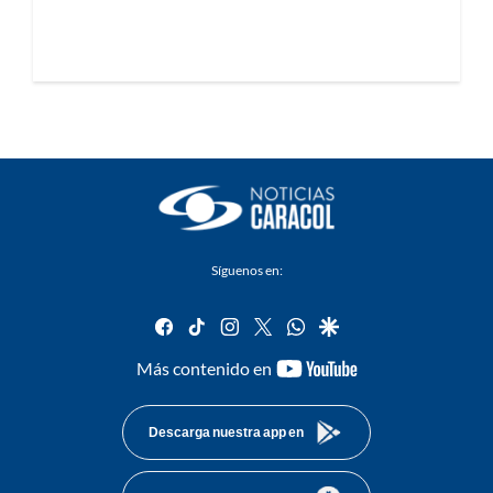
Síguenos en:
facebook
tiktok
instagram
twitter
whatsapp
google
youtube-
Más contenido en
footer
Descarga nuestra app en