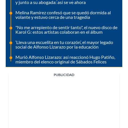
y junto a su abogada: así se ve ahora
Melina Ramírez confesó que se quedó dormida al
volante y estuvo cerca de una tragedia
"No me arrepiento de sentir tanto", el nuevo disco de
Karol G: estos artistas colaboran en el álbum
‘Lleva una escuelita en tu corazón’, el mayor legado
social de Alfonso Lizarazo por la educación
Murió Alfonso Lizarazo: así reaccionó Hugo Patiño,
miembro del elenco original de Sábados Felices
PUBLICIDAD