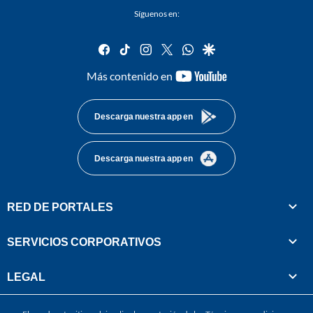
Síguenos en:
facebook
tiktok
instagram
twitter
whatsapp
google
youtube-
Más contenido en
footer
Descarga nuestra app en
Descarga nuestra app en
RED DE PORTALES
SERVICIOS CORPORATIVOS
LEGAL