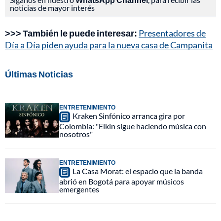
noticias de mayor interés
>>> También le puede interesar:
Presentadores de
Día a Día piden ayuda para la nueva casa de Campanita
Últimas Noticias
ENTRETENIMIENTO
Kraken Sinfónico arranca gira por
Colombia: "Elkin sigue haciendo música con
nosotros"
ENTRETENIMIENTO
La Casa Morat: el espacio que la banda
abrió en Bogotá para apoyar músicos
emergentes