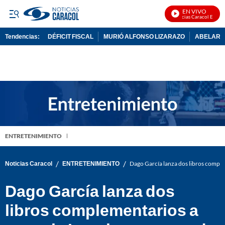
EN VIVO
Noticias Caracol En Vivo
Tendencias:
DÉFICIT FISCAL
MURIÓ ALFONSO LIZARAZO
ABELARDO
PUBLICIDAD
ENTRETENIMIENTO
/
/
Noticias Caracol
ENTRETENIMIENTO
Dago García lanza dos libros complem
Dago García lanza dos
libros complementarios a