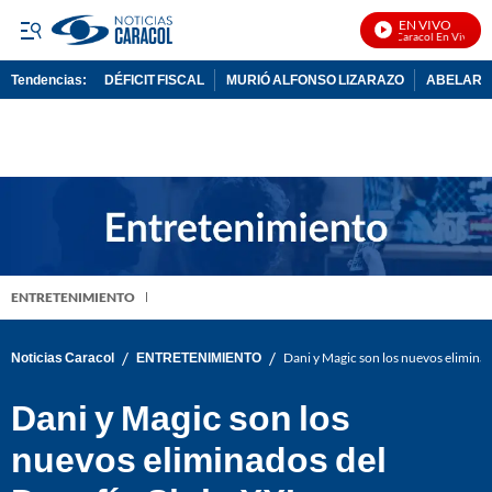
EN VIVO
Noticias Caracol En Vivo
Tendencias:
DÉFICIT FISCAL
MURIÓ ALFONSO LIZARAZO
ABELARDO
PUBLICIDAD
ENTRETENIMIENTO
/
/
Noticias Caracol
ENTRETENIMIENTO
Dani y Magic son los nuevos elimina
Dani y Magic son los
nuevos eliminados del