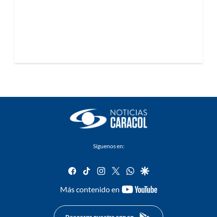
Síguenos en:
facebook
tiktok
instagram
twitter
whatsapp
google
youtube-
Más contenido en
footer