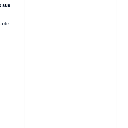
o sus
za de