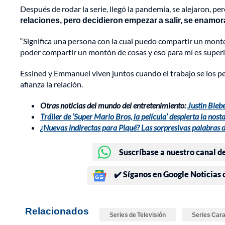
Después de rodar la serie, llegó la pandemia, se alejaron, pe
relaciones, pero decidieron empezar a salir, se enamor
“Significa una persona con la cual puedo compartir un montó
poder compartir un montón de cosas y eso para mí es super
Essined y Emmanuel viven juntos cuando el trabajo se los per
afianza la relación.
Otras noticias del mundo del entretenimiento:
Justin Bieb
Tráiler de ‘Super Mario Bros, la película’ despierta la nosta
¿Nuevas indirectas para Piqué? Las sorpresivas palabras d
Suscríbase a nuestro canal d
✔️ Síganos en Google Noticias
Relacionados
Series de Televisión
Series Cara