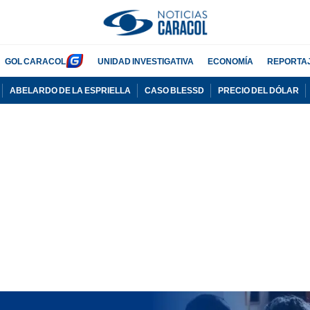
GOL CARACOL
UNIDAD INVESTIGATIVA
ECONOMÍA
REPORTA
ABELARDO DE LA ESPRIELLA
CASO BLESSD
PRECIO DEL DÓLAR
PUBLICIDAD