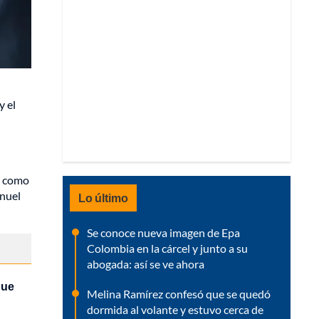
y el
o, como
anuel
Lo último
Se conoce nueva imagen de Epa
Colombia en la cárcel y junto a su
abogada: así se ve ahora
que
Melina Ramírez confesó que se quedó
dormida al volante y estuvo cerca de