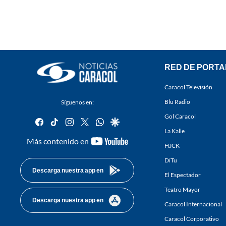
RED DE PORTA
Caracol Televisión
Blu Radio
Síguenos en:
Gol Caracol
facebook
tiktok
instagram
twitter
whatsapp
google
La Kalle
youtube-
Más contenido en
HJCK
footer
DiTu
Descarga nuestra app en
El Espectador
Teatro Mayor
Descarga nuestra app en
Caracol Internacional
Caracol Corporativo