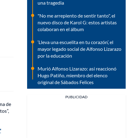
una tragedia
"No me arrepiento de sentir tanto", el
nuevo disco de Karol G: estos artistas
colaboran en el álbum
‘Lleva una escuelita en tu corazón’, el
mayor legado social de Alfonso Lizarazo
por la educación
Murió Alfonso Lizarazo: así reaccionó
Hugo Patiño, miembro del elenco
original de Sábados Felices
PUBLICIDAD
ina de
tos”,
"