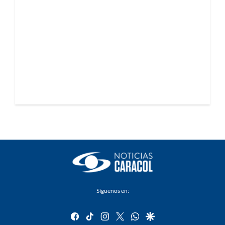
Síguenos en:
facebook
tiktok
instagram
twitter
whatsapp
google