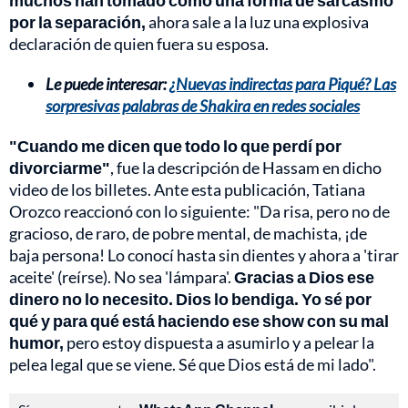
muchos han tomado como una forma de sarcasmo
por la separación,
ahora sale a la luz una explosiva
declaración de quien fuera su esposa.
Le puede interesar:
¿Nuevas indirectas para Piqué? Las
sorpresivas palabras de Shakira en redes sociales
"Cuando me dicen que todo lo que perdí por
divorciarme"
, fue la descripción de Hassam en dicho
video de los billetes. Ante esta publicación, Tatiana
Orozco reaccionó con lo siguiente: "Da risa, pero no de
gracioso, de raro, de pobre mental, de machista, ¡de
baja persona! Lo conocí hasta sin dientes y ahora a 'tirar
aceite' (reírse). No sea 'lámpara'.
Gracias a Dios ese
dinero no lo necesito. Dios lo bendiga. Yo sé por
qué y para qué está haciendo ese show con su mal
humor,
pero estoy dispuesta a asumirlo y a pelear la
pelea legal que se viene. Sé que Dios está de mi lado".