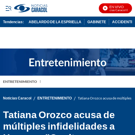
EN VIVO
Noticias Caracol En Vivo
Tendencias:
ABELARDO DE LA ESPRIELLA
GABINETE
ACCIDENTE 
PUBLICIDAD
ENTRETENIMIENTO
/
/
Noticias Caracol
ENTRETENIMIENTO
Tatiana Orozco acusa de múltiples i
Tatiana Orozco acusa de
múltiples infidelidades a