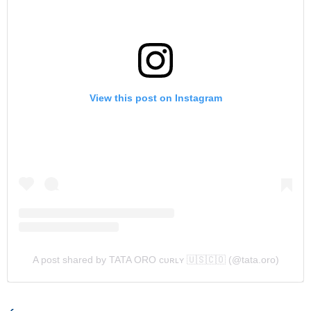
View this post on Instagram
A post shared by TATA ORO ᴄᴜʀʟʏ 🇺🇸🇨🇴 (@tata.oro)