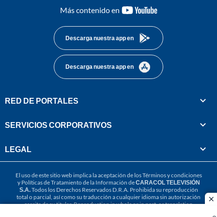
youtube-
Más contenido en
footer
Descarga nuestra app en
Descarga nuestra app en
RED DE PORTALES
SERVICIOS CORPORATIVOS
LEGAL
El uso de este sitio web implica la aceptación de los
Términos y condiciones
y
Políticas de Tratamiento de la Información
de
CARACOL TELEVISIÓN
S.A.
Todos los Derechos Reservados D.R.A. Prohibida su reproducción
total o parcial, así como su traducción a cualquier idioma sin autorización
cl
escrita de su titular. Reproduction in whole or in part, or translation
without written permission is prohibited. All rights reserved 2025.