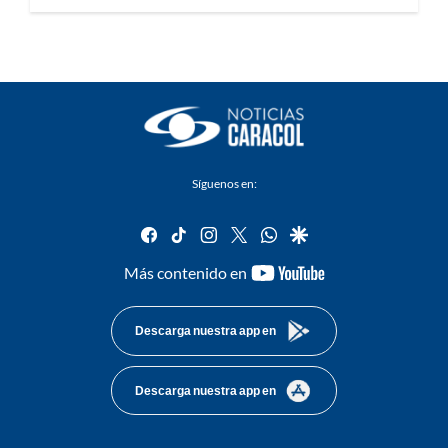
Síguenos en:
facebook
tiktok
instagram
twitter
whatsapp
google
youtube-
Más contenido en
footer
Descarga nuestra app en
Descarga nuestra app en