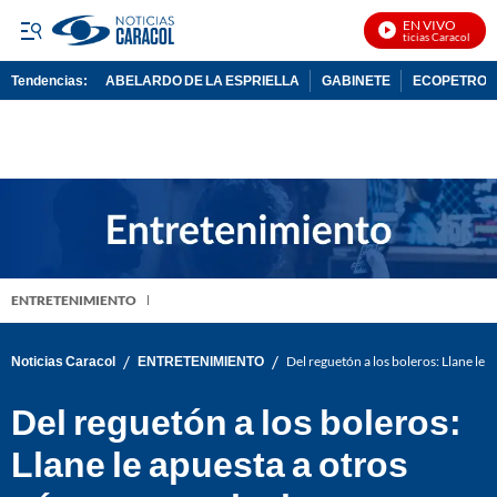
EN VIVO
Noticias Caracol En Vi
Tendencias:
ABELARDO DE LA ESPRIELLA
GABINETE
ECOPETROL
PUBLICIDAD
ENTRETENIMIENTO
/
/
Noticias Caracol
ENTRETENIMIENTO
Del reguetón a los boleros: Llane le 
Del reguetón a los boleros:
Llane le apuesta a otros