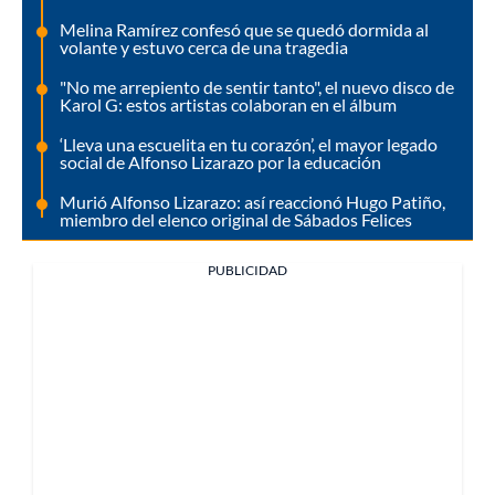
Melina Ramírez confesó que se quedó dormida al
volante y estuvo cerca de una tragedia
"No me arrepiento de sentir tanto", el nuevo disco de
Karol G: estos artistas colaboran en el álbum
‘Lleva una escuelita en tu corazón’, el mayor legado
social de Alfonso Lizarazo por la educación
Murió Alfonso Lizarazo: así reaccionó Hugo Patiño,
miembro del elenco original de Sábados Felices
PUBLICIDAD