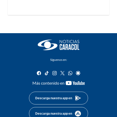
Síguenos en:
facebook
tiktok
instagram
twitter
whatsapp
google
youtube-
Más contenido en
footer
Descarga nuestra app en
Descarga nuestra app en