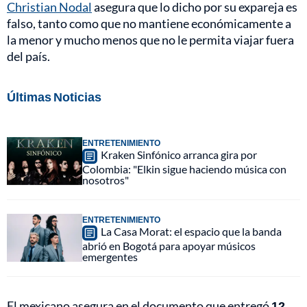
Christian Nodal
asegura que lo dicho por su expareja es
falso, tanto como que no mantiene económicamente a
la menor y mucho menos que no le permita viajar fuera
del país.
Últimas Noticias
ENTRETENIMIENTO
Kraken Sinfónico arranca gira por
Colombia: "Elkin sigue haciendo música con
nosotros"
ENTRETENIMIENTO
La Casa Morat: el espacio que la banda
abrió en Bogotá para apoyar músicos
emergentes
El mexicano asegura en el documento que entregó
12