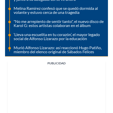
Melina Ramírez confesó que se quedó dormida al
volante y estuvo cerca de una tragedia
"No me arrepiento de sentir tanto", el nuevo disco de
Karol G: estos artistas colaboran en el álbum
‘Lleva una escuelita en tu corazón’, el mayor legado
social de Alfonso Lizarazo por la educación
Murió Alfonso Lizarazo: así reaccionó Hugo Patiño,
miembro del elenco original de Sábados Felices
PUBLICIDAD