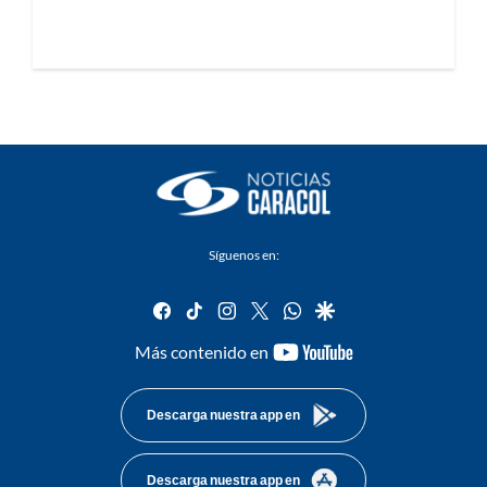
Síguenos en:
facebook
tiktok
instagram
twitter
whatsapp
google
youtube-
Más contenido en
footer
Descarga nuestra app en
Descarga nuestra app en