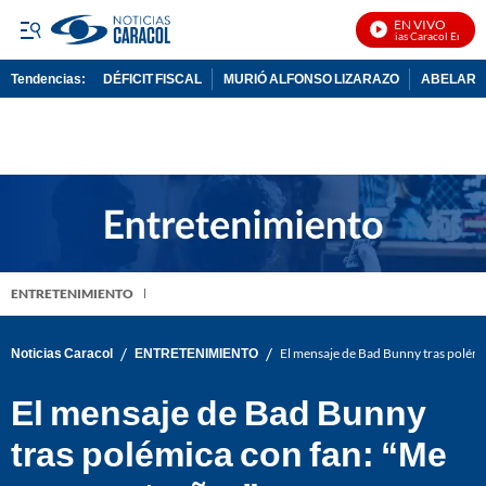
EN VIVO
Noticias Caracol En Vivo
Tendencias:
DÉFICIT FISCAL
MURIÓ ALFONSO LIZARAZO
ABELARDO
PUBLICIDAD
ENTRETENIMIENTO
/
/
Noticias Caracol
ENTRETENIMIENTO
El mensaje de Bad Bunny tras polémi
El mensaje de Bad Bunny
tras polémica con fan: “Me