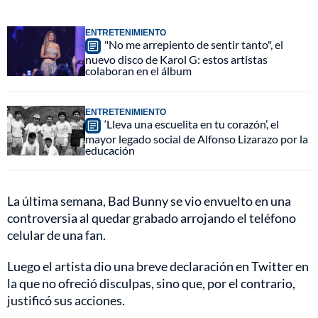
ENTRETENIMIENTO
"No me arrepiento de sentir tanto", el
nuevo disco de Karol G: estos artistas
colaboran en el álbum
ENTRETENIMIENTO
‘Lleva una escuelita en tu corazón’, el
mayor legado social de Alfonso Lizarazo por la
educación
La última semana, Bad Bunny se vio envuelto en una
controversia al quedar grabado arrojando el teléfono
celular de una fan.
Luego el artista dio una breve declaración en Twitter en
la que no ofreció disculpas, sino que, por el contrario,
justificó sus acciones.