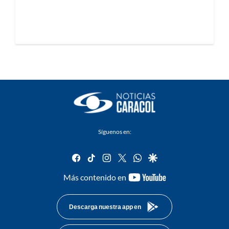
Síguenos en:
facebook
tiktok
instagram
twitter
whatsapp
google
youtube-
Más contenido en
footer
Descarga nuestra app en