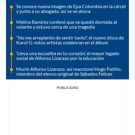
Se conoce nueva imagen de Epa Colombia en la cárcel
y junto a su abogada: así se ve ahora
Melina Ramírez confesó que se quedó dormida al
volante y estuvo cerca de una tragedia
"No me arrepiento de sentir tanto", el nuevo disco de
Karol G: estos artistas colaboran en el álbum
‘Lleva una escuelita en tu corazón’, el mayor legado
social de Alfonso Lizarazo por la educación
Murió Alfonso Lizarazo: así reaccionó Hugo Patiño,
miembro del elenco original de Sábados Felices
PUBLICIDAD