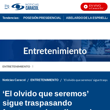
EN VIVO
Noticias Caracol En Vivo
Tendencias:
POSESIÓN PRESIDENCIAL
ABELARDO DE LA ESPRIELLA
PUBLICIDAD
ENTRETENIMIENTO
/
/
Noticias Caracol
ENTRETENIMIENTO
‘El olvido que seremos’ sigue traspas
‘El olvido que seremos’
sigue traspasando