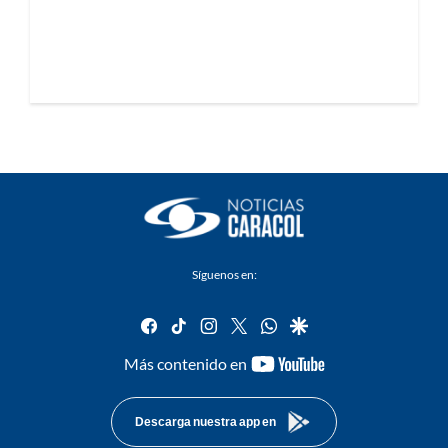
Síguenos en:
facebook
tiktok
instagram
twitter
whatsapp
google
youtube-
Más contenido en
footer
Descarga nuestra app en