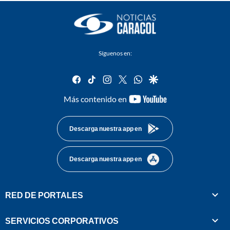
Síguenos en:
facebook
tiktok
instagram
twitter
whatsapp
google
youtube-
Más contenido en
footer
Descarga nuestra app en
Descarga nuestra app en
RED DE PORTALES
SERVICIOS CORPORATIVOS