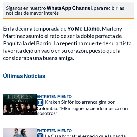
Síganos en nuestro
WhatsApp Channel
, para recibir las
noticias de mayor interés
En la décima temporada de
Yo Me Llamo
, Marleny
Martínez asumió el reto de ser la doble perfecta de
Paquita la del Barrio. La repentina muerte de su artista
favorita dejó un vacío en su corazón, puesto que la
consideraba una buena amiga.
Últimas Noticias
ENTRETENIMIENTO
Kraken Sinfónico arranca gira por
Colombia: "Elkin sigue haciendo música con
nosotros"
ENTRETENIMIENTO
La Casa Morat: el espacio que la banda