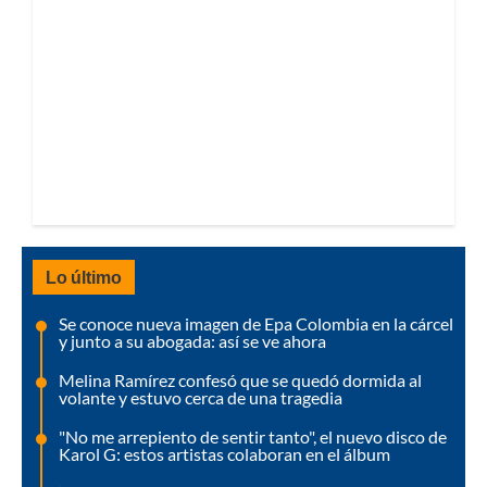
Lo último
Se conoce nueva imagen de Epa Colombia en la cárcel
y junto a su abogada: así se ve ahora
Melina Ramírez confesó que se quedó dormida al
volante y estuvo cerca de una tragedia
"No me arrepiento de sentir tanto", el nuevo disco de
Karol G: estos artistas colaboran en el álbum