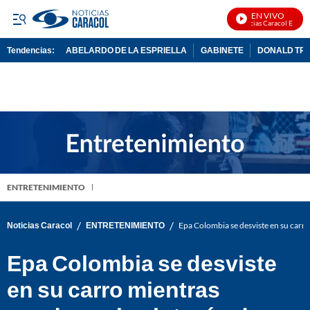
EN VIVO
Noticias Caracol En Vivo
Tendencias:
ABELARDO DE LA ESPRIELLA
GABINETE
DONALD TR
PUBLICIDAD
ENTRETENIMIENTO
/
/
Noticias Caracol
ENTRETENIMIENTO
Epa Colombia se desviste en su carr
Epa Colombia se desviste
en su carro mientras