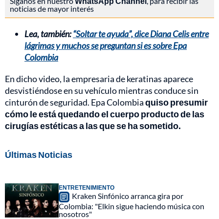
Síganos en nuestro
WhatsApp Channel
, para recibir las
noticias de mayor interés
Lea, también:
“Soltar te ayuda”, dice Diana Celis entre
lágrimas y muchos se preguntan si es sobre Epa
Colombia
En dicho video, la empresaria de keratinas aparece
desvistiéndose en su vehículo mientras conduce sin
cinturón de seguridad. Epa Colombia
quiso presumir
cómo le está quedando el cuerpo producto de las
cirugías estéticas a las que se ha sometido.
Últimas Noticias
ENTRETENIMIENTO
Kraken Sinfónico arranca gira por
Colombia: "Elkin sigue haciendo música con
nosotros"