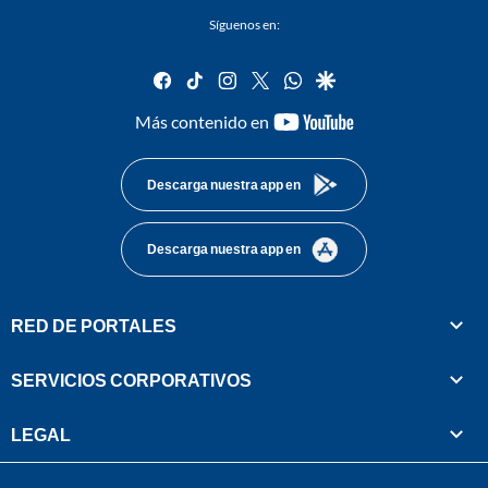
Síguenos en:
facebook
tiktok
instagram
twitter
whatsapp
google
youtube-
Más contenido en
footer
Descarga nuestra app en
Descarga nuestra app en
RED DE PORTALES
SERVICIOS CORPORATIVOS
LEGAL