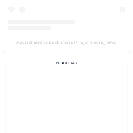
A post shared by La chismosa (@la_chismosa_news)
PUBLICIDAD