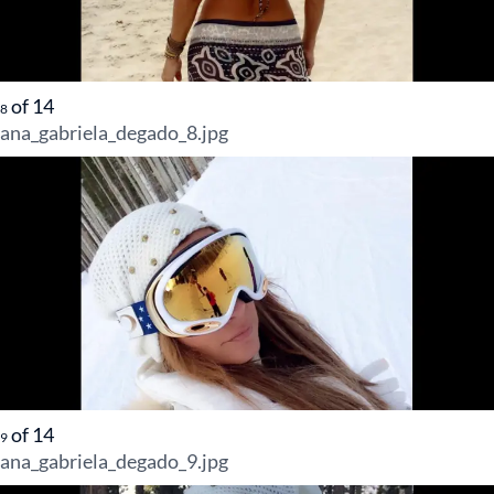
of
14
8
ana_gabriela_degado_8.jpg
of
14
9
ana_gabriela_degado_9.jpg