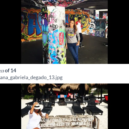
of
14
13
ana_gabriela_degado_13.jpg