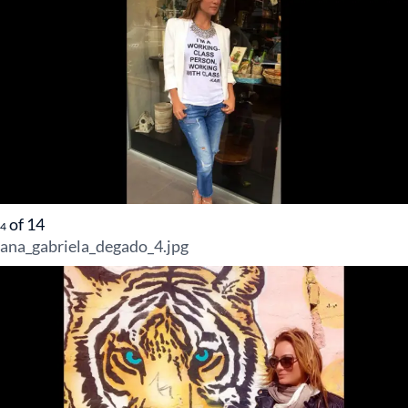
of
14
4
ana_gabriela_degado_4.jpg