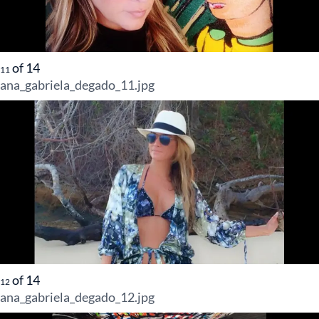
of
14
11
ana_gabriela_degado_11.jpg
of
14
12
ana_gabriela_degado_12.jpg