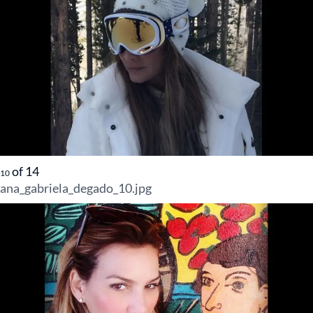
of
14
10
ana_gabriela_degado_10.jpg