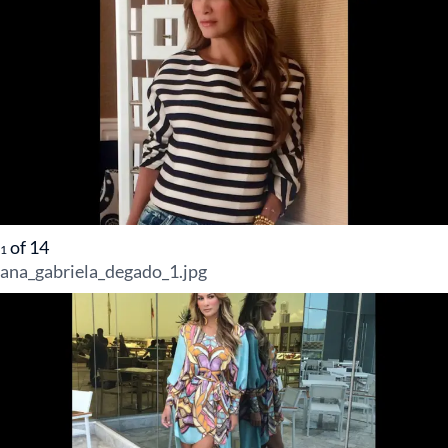
of
14
1
ana_gabriela_degado_1.jpg