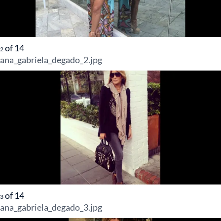
of
14
2
ana_gabriela_degado_2.jpg
of
14
3
ana_gabriela_degado_3.jpg