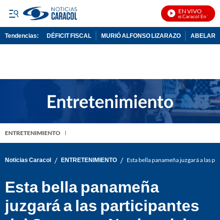
EN VIVO
Noticias Caracol En Vivo
Tendencias:
DÉFICIT FISCAL
MURIÓ ALFONSO LIZARAZO
ABELARDO
PUBLICIDAD
ENTRETENIMIENTO
/
/
Noticias Caracol
ENTRETENIMIENTO
Esta bella panameña juzgará a las pa
Esta bella panameña
juzgará a las participantes