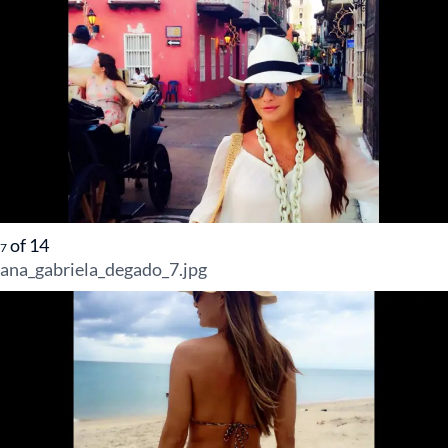
of
14
7
ana_gabriela_degado_7.jpg