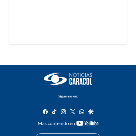
Síguenos en:
facebook
tiktok
instagram
twitter
whatsapp
google
youtube-
Más contenido en
footer