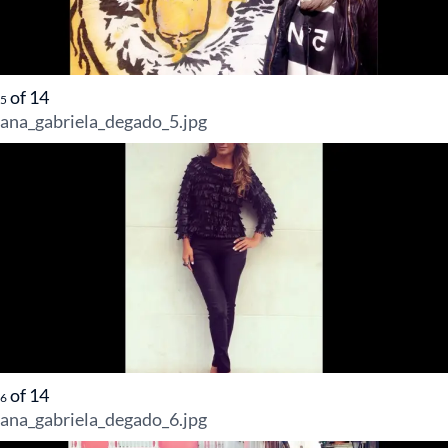
of
14
5
ana_gabriela_degado_5.jpg
of
14
6
ana_gabriela_degado_6.jpg