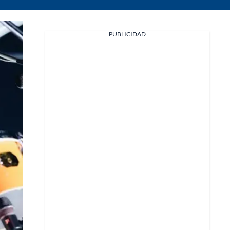
PUBLICIDAD
Facebook
X
Whatsapp
Copiar enlace
Telegram
LinkedIn