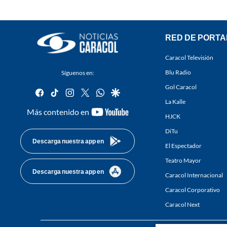
RED DE PORTA
Caracol Televisión
Blu Radio
Síguenos en:
Gol Caracol
facebook
tiktok
instagram
twitter
whatsapp
google
La Kalle
youtube-
Más contenido en
HJCK
footer
DiTu
Descarga nuestra app en
El Espectador
Teatro Mayor
Descarga nuestra app en
Caracol Internacional
Caracol Corporativo
Caracol Next