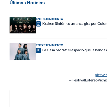
Últimas Noticias
ENTRETENIMIENTO
Kraken Sinfónico arranca gira por Colo
ENTRETENIMIENTO
La Casa Morat: el espacio que la banda
pic.twi
— FestivalEstéreoPicni