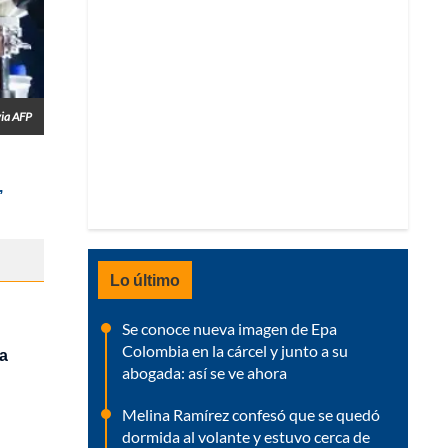
ia AFP
,
Lo último
Se conoce nueva imagen de Epa
Colombia en la cárcel y junto a su
ha
abogada: así se ve ahora
Melina Ramírez confesó que se quedó
dormida al volante y estuvo cerca de