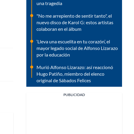
una tragedia
"No me arrepiento de sentir tanto", el
nuevo disco de Karol G: estos artistas
colaboran en el álbum
‘Lleva una escuelita en tu corazón’, el
mayor legado social de Alfonso Lizarazo
por la educación
Murió Alfonso Lizarazo: así reaccionó
Hugo Patiño, miembro del elenco
original de Sábados Felices
PUBLICIDAD