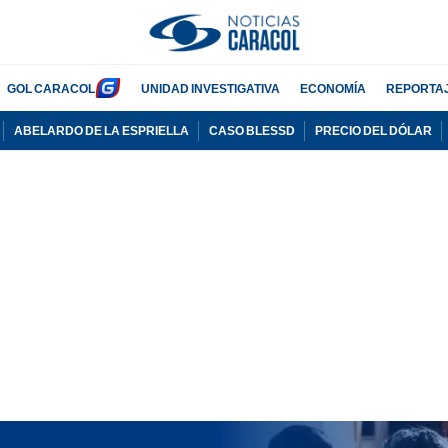
GOL CARACOL
UNIDAD INVESTIGATIVA
ECONOMÍA
REPORTA
ABELARDO DE LA ESPRIELLA
CASO BLESSD
PRECIO DEL DÓLAR
PUBLICIDAD