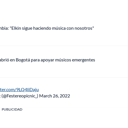
mbia: "Elkin sigue haciendo música con nosotros"
 abrió en Bogotá para apoyar músicos emergentes
tter.com/9LQ4liDaju
c (@Festereopicnic_)
March 26, 2022
PUBLICIDAD