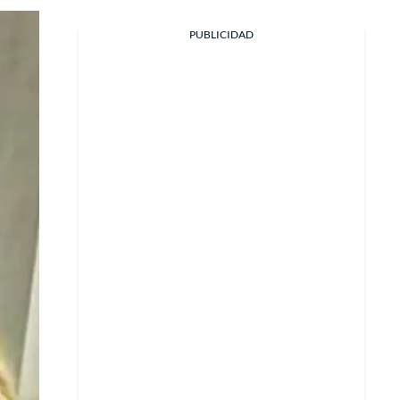
PUBLICIDAD
Facebook
X
Whatsapp
Copiar enlace
Telegram
LinkedIn