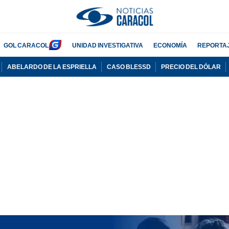
GOL CARACOL
UNIDAD INVESTIGATIVA
ECONOMÍA
REPORTA
ABELARDO DE LA ESPRIELLA
CASO BLESSD
PRECIO DEL DÓLAR
PUBLICIDAD