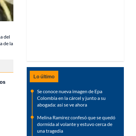
sa del
a de la
Lo último
los
Se conoce nueva imagen de Epa
Colombia en la cárcel y junto a su
abogada: así se ve ahora
Melina Ramírez confesó que se quedó
dormida al volante y estuvo cerca de
una tragedia