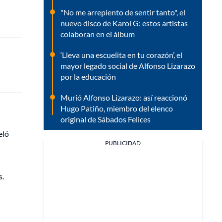
"No me arrepiento de sentir tanto", el
nuevo disco de Karol G: estos artistas
colaboran en el álbum
‘Lleva una escuelita en tu corazón’, el
mayor legado social de Alfonso Lizarazo
por la educación
Murió Alfonso Lizarazo: así reaccionó
Hugo Patiño, miembro del elenco
original de Sábados Felices
eló
PUBLICIDAD
s.