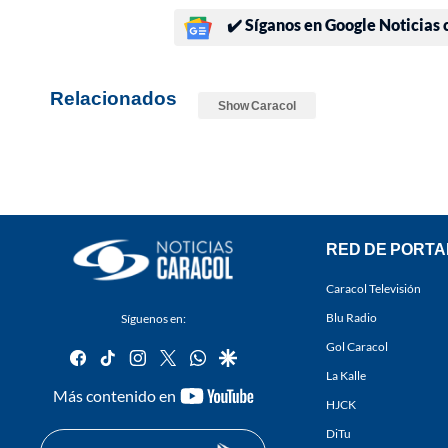
✔️ Síganos en Google Noticias
Relacionados
Show Caracol
RED DE PORTA
Caracol Televisión
Blu Radio
Síguenos en:
Gol Caracol
facebook
tiktok
instagram
twitter
whatsapp
google
La Kalle
youtube-
Más contenido en
HJCK
footer
DiTu