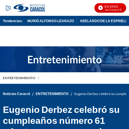
EN VIVO
Noticias Caracol En Vivo
Tendencias:
MURIÓ ALFONSO LIZARAZO
ABELARDO DE LA ESPRIELL
PUBLICIDAD
ENTRETENIMIENTO
/
/
Noticias Caracol
ENTRETENIMIENTO
Eugenio Derbez celebró su cumpleañ
Eugenio Derbez celebró su
cumpleaños número 61