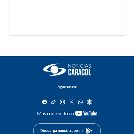
Síguenos en:
facebook
tiktok
instagram
twitter
whatsapp
google
youtube-
Más contenido en
footer
Descarga nuestra app en