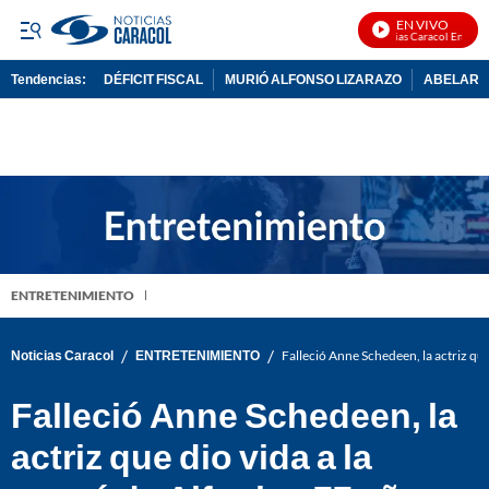
EN VIVO
Noticias Caracol En Vivo
Tendencias:
DÉFICIT FISCAL
MURIÓ ALFONSO LIZARAZO
ABELARDO
PUBLICIDAD
ENTRETENIMIENTO
/
/
Noticias Caracol
ENTRETENIMIENTO
Falleció Anne Schedeen, la actriz que 
Falleció Anne Schedeen, la
actriz que dio vida a la