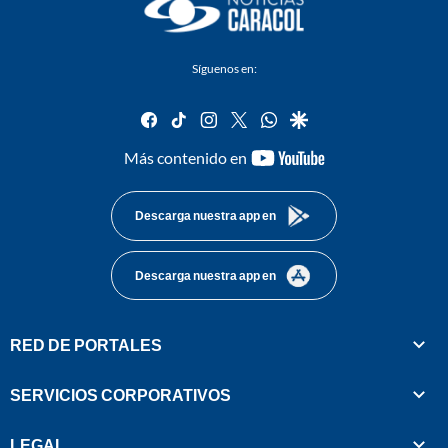
Síguenos en:
facebook
tiktok
instagram
twitter
whatsapp
google
youtube-
Más contenido en
footer
Descarga nuestra app en
Descarga nuestra app en
RED DE PORTALES
SERVICIOS CORPORATIVOS
LEGAL