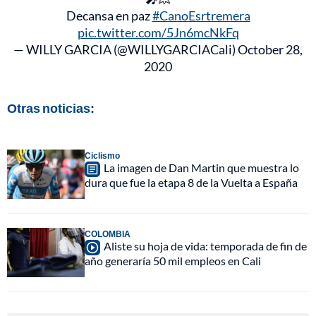
Decansa en paz
#CanoEsrtremera
pic.twitter.com/5Jn6mcNkFq
— WILLY GARCIA (@WILLYGARCIACali)
October 28,
2020
Otras noticias:
Ciclismo
La imagen de Dan Martin que muestra lo
dura que fue la etapa 8 de la Vuelta a España
COLOMBIA
Aliste su hoja de vida: temporada de fin de
año generaría 50 mil empleos en Cali