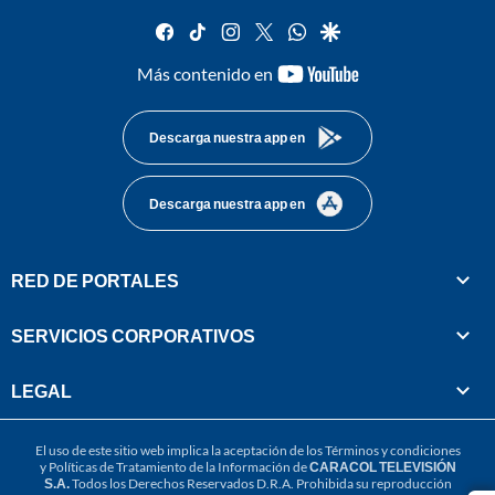
facebook
tiktok
instagram
twitter
whatsapp
google
youtube-
Más contenido en
footer
Descarga nuestra app en
Descarga nuestra app en
RED DE PORTALES
SERVICIOS CORPORATIVOS
LEGAL
El uso de este sitio web implica la aceptación de los
Términos y condiciones
y
Políticas de Tratamiento de la Información
de
CARACOL TELEVISIÓN
S.A.
Todos los Derechos Reservados D.R.A. Prohibida su reproducción