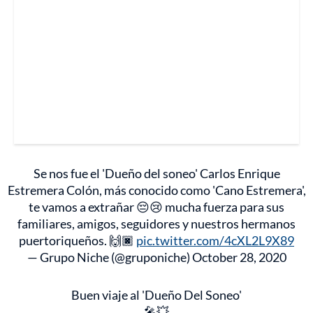
Se nos fue el 'Dueño del soneo' Carlos Enrique
Estremera Colón, más conocido como 'Cano Estremera',
te vamos a extrañar 😔😢 mucha fuerza para sus
familiares, amigos, seguidores y nuestros hermanos
puertoriqueños. 🙌🏿
pic.twitter.com/4cXL2L9X89
— Grupo Niche (@gruponiche)
October 28, 2020
Buen viaje al 'Dueño Del Soneo'
🎤💥