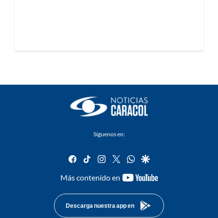
Síguenos en:
facebook
tiktok
instagram
twitter
whatsapp
google
youtube-
Más contenido en
footer
Descarga nuestra app en