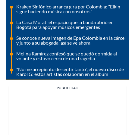
Kraken Sinfónico arranca gira por Colombia: "Elkin
sigue haciendo música con nosotros"
La Casa Morat: el espacio que la banda abrió en
Bogotá para apoyar músicos emergentes
Se conoce nueva imagen de Epa Colombia en la cárcel
y junto a su abogada: así se ve ahora
Melina Ramírez confesó que se quedó dormida al
volante y estuvo cerca de una tragedia
"No me arrepiento de sentir tanto", el nuevo disco de
Karol G: estos artistas colaboran en el álbum
PUBLICIDAD