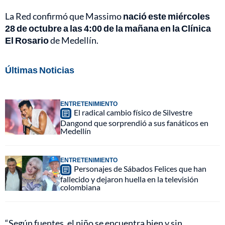
La Red confirmó que Massimo
nació este miércoles
28 de octubre a las 4:00 de la mañana en la Clínica
El Rosario
de
Medellín
.
Últimas Noticias
ENTRETENIMIENTO
El radical cambio físico de Silvestre
Dangond que sorprendió a sus fanáticos en
Medellín
ENTRETENIMIENTO
Personajes de Sábados Felices que han
fallecido y dejaron huella en la televisión
colombiana
“Según fuentes, el niño se encuentra bien y sin