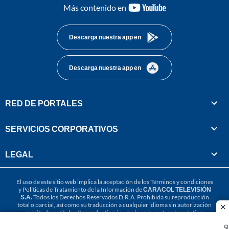
youtube-
Más contenido en
footer
Descarga nuestra app en
Descarga nuestra app en
RED DE PORTALES
SERVICIOS CORPORATIVOS
LEGAL
El uso de este sitio web implica la aceptación de los
Términos y condiciones
y
Políticas de Tratamiento de la Información
de
CARACOL TELEVISIÓN
S.A.
Todos los Derechos Reservados D.R.A. Prohibida su reproducción
total o parcial, así como su traducción a cualquier idioma sin autorización
cl
escrita de su titular. Reproduction in whole or in part, or translation
without written permission is prohibited. All rights reserved 2025.