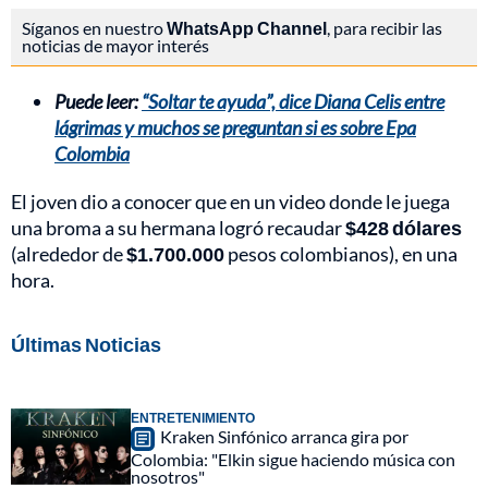
Síganos en nuestro
WhatsApp Channel
, para recibir las
noticias de mayor interés
Puede leer:
“Soltar te ayuda”, dice Diana Celis entre
lágrimas y muchos se preguntan si es sobre Epa
Colombia
El joven dio a conocer que en un video donde le juega
una broma a su hermana logró recaudar
$428 dólares
(alrededor de
$1.700.000
pesos colombianos), en una
hora.
Últimas Noticias
ENTRETENIMIENTO
Kraken Sinfónico arranca gira por
Colombia: "Elkin sigue haciendo música con
nosotros"