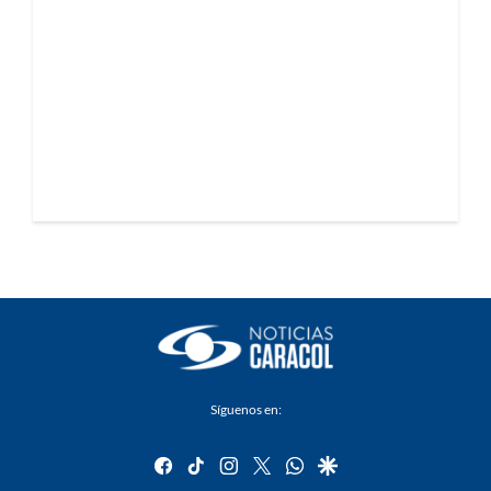
Síguenos en:
facebook
tiktok
instagram
twitter
whatsapp
google