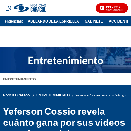
EN VIVO
Noticias Caracol En Vivo
Tendencias:
ABELARDO DE LA ESPRIELLA
GABINETE
ACCIDENTE 
PUBLICIDAD
ENTRETENIMIENTO
/
/
Noticias Caracol
ENTRETENIMIENTO
Yeferson Cossio revela cuánto gana p
Yeferson Cossio revela
cuánto gana por sus videos