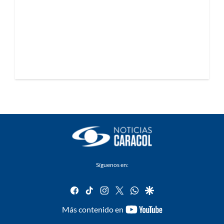
Síguenos en:
facebook
tiktok
instagram
twitter
whatsapp
google
youtube-
Más contenido en
footer