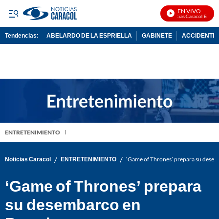
EN VIVO
Noticias Caracol En Vivo
Tendencias:
ABELARDO DE LA ESPRIELLA
GABINETE
ACCIDENTE 
PUBLICIDAD
ENTRETENIMIENTO
/
/
Noticias Caracol
ENTRETENIMIENTO
‘Game of Thrones’ prepara su dese
‘Game of Thrones’ prepara
su desembarco en