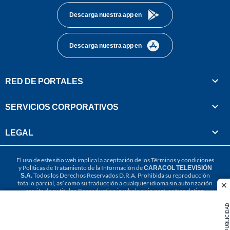
Descarga nuestra app en
Descarga nuestra app en
RED DE PORTALES
SERVICIOS CORPORATIVOS
LEGAL
El uso de este sitio web implica la aceptación de los
Términos y condiciones
y
Políticas de Tratamiento de la Información
de
CARACOL TELEVISIÓN
S.A.
Todos los Derechos Reservados D.R.A. Prohibida su reproducción
total o parcial, así como su traducción a cualquier idioma sin autorización
cl
escrita de su titular. Reproduction in whole or in part, or translation
without written permission is prohibited. All rights reserved 2025.
PUBLICIDAD
MIEMBRO DE: