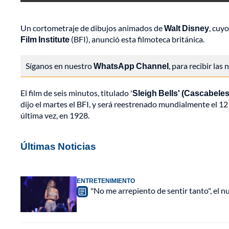
Un cortometraje de dibujos animados de
Walt Disney
, cuy
Film Institute
(BFI), anunció esta filmoteca británica.
Síganos en nuestro
WhatsApp Channel
, para recibir las
El film de seis minutos, titulado '
Sleigh Bells' (Cascabeles 
dijo el martes el BFI, y será reestrenado mundialmente el 1
última vez, en 1928.
Últimas Noticias
ENTRETENIMIENTO
"No me arrepiento de sentir tanto", el n