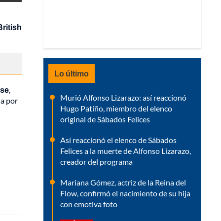
ritish
Lo último
use
,
Murió Alfonso Lizarazo: así reaccionó
da por
Hugo Patiño, miembro del elenco
original de Sábados Felices
Así reaccionó el elenco de Sábados
Felices a la muerte de Alfonso Lizarazo,
creador del programa
Mariana Gómez, actriz de la Reina del
Flow, confirmó el nacimiento de su hija
con emotiva foto