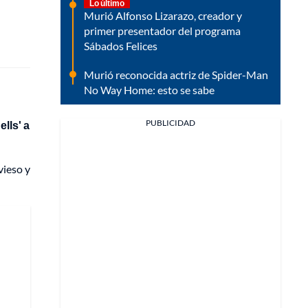
Lo último
Murió Alfonso Lizarazo, creador y
primer presentador del programa
Sábados Felices
Murió reconocida actriz de Spider-Man
No Way Home: esto se sabe
PUBLICIDAD
lls' a
vieso y