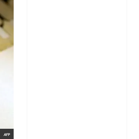
Whatsapp
Copiar enlace
Telegram
LinkedIn
AFP