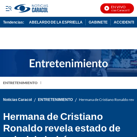
EN VIVO
Noticias Caracol En Viv
Tendencias:
ABELARDO DE LA ESPRIELLA
GABINETE
ACCIDENTE 
PUBLICIDAD
ENTRETENIMIENTO
/
/
Noticias Caracol
ENTRETENIMIENTO
Hermana de Cristiano Ronaldo revela
Hermana de Cristiano
Ronaldo revela estado de