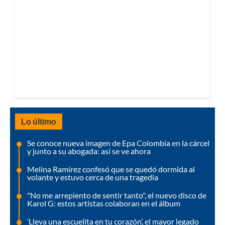
Lo último
Se conoce nueva imagen de Epa Colombia en la cárcel
y junto a su abogada: así se ve ahora
Melina Ramírez confesó que se quedó dormida al
volante y estuvo cerca de una tragedia
"No me arrepiento de sentir tanto", el nuevo disco de
Karol G: estos artistas colaboran en el álbum
‘Lleva una escuelita en tu corazón’, el mayor legado