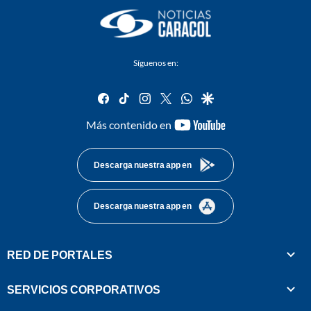
Síguenos en:
facebook
tiktok
instagram
twitter
whatsapp
google
youtube-
Más contenido en
footer
Descarga nuestra app en
Descarga nuestra app en
RED DE PORTALES
SERVICIOS CORPORATIVOS