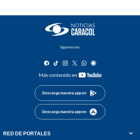
Síguenos en:
facebook
tiktok
instagram
twitter
whatsapp
google
youtube-
Más contenido en
footer
Descarga nuestra app en
Descarga nuestra app en
RED DE PORTALES