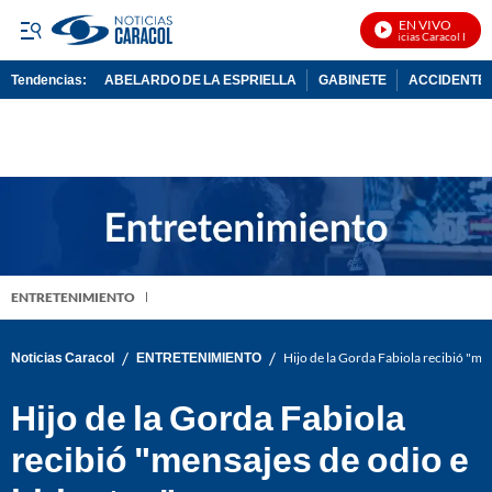
EN VIVO
Noticias Caracol En Viv
Tendencias:
ABELARDO DE LA ESPRIELLA
GABINETE
ACCIDENTE 
PUBLICIDAD
ENTRETENIMIENTO
/
/
Noticias Caracol
ENTRETENIMIENTO
Hijo de la Gorda Fabiola recibió "men
Hijo de la Gorda Fabiola
recibió "mensajes de odio e