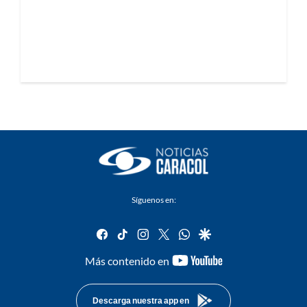
Síguenos en:
facebook
tiktok
instagram
twitter
whatsapp
google
youtube-
Más contenido en
footer
Descarga nuestra app en