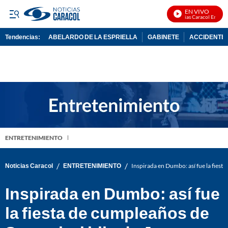
EN VIVO
Noticias Caracol En Vivo
Tendencias:
ABELARDO DE LA ESPRIELLA
GABINETE
ACCIDENTE 
PUBLICIDAD
ENTRETENIMIENTO
/
/
Noticias Caracol
ENTRETENIMIENTO
Inspirada en Dumbo: así fue la fiest
Inspirada en Dumbo: así fue
la fiesta de cumpleaños de