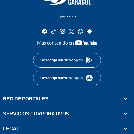
Síguenos en:
facebook
tiktok
instagram
twitter
whatsapp
google
youtube-
Más contenido en
footer
Descarga nuestra app en
Descarga nuestra app en
RED DE PORTALES
SERVICIOS CORPORATIVOS
LEGAL