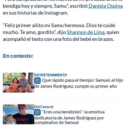
bendiga hoy y siempre, Samu”, escribió
Daniela Ospina
en sus historias de Instagram.
“Feliz primer añito mi Samu hermoso. Dios te cuide
mucho. Te amo, gordito”, dijo
Shannon de Lima
, quien
acompañó el texto con una foto del bebé en brazos.
En contexto:
ENTRETENIMIENTO
Qué rápido pasa el tiempo: Samuel, el hijo
de James Rodríguez, cumple su primer año
Gol Caracol
“Eres una bendición”: la emotiva
dedicatoria de James Rodríguez por
cumpleaños de Samuel