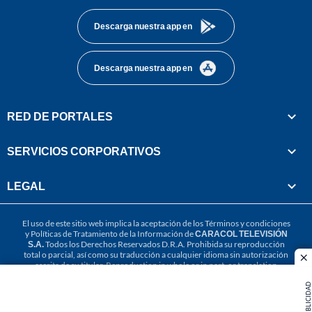
Descarga nuestra app en
Descarga nuestra app en
RED DE PORTALES
SERVICIOS CORPORATIVOS
LEGAL
El uso de este sitio web implica la aceptación de los
Términos y condiciones
y
Políticas de Tratamiento de la Información
de
CARACOL TELEVISIÓN
S.A.
Todos los Derechos Reservados D.R.A. Prohibida su reproducción
total o parcial, así como su traducción a cualquier idioma sin autorización
cl
escrita de su titular. Reproduction in whole or in part, or translation
without written permission is prohibited. All rights reserved 2025.
PUBLICIDAD
MIEMBRO DE: