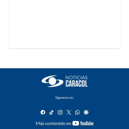
Síguenos en:
facebook
tiktok
instagram
twitter
whatsapp
google
youtube-
Más contenido en
footer