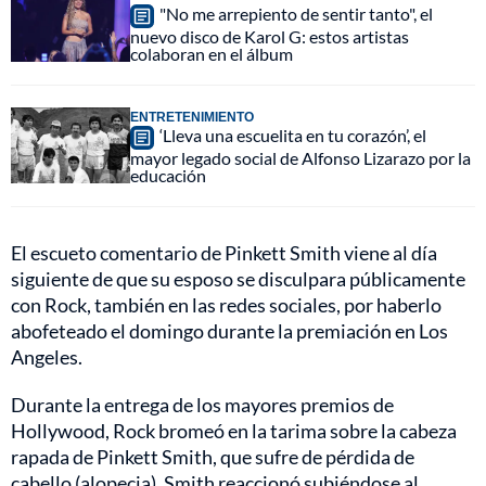
"No me arrepiento de sentir tanto", el
nuevo disco de Karol G: estos artistas
colaboran en el álbum
ENTRETENIMIENTO
‘Lleva una escuelita en tu corazón’, el
mayor legado social de Alfonso Lizarazo por la
educación
El escueto comentario de Pinkett Smith viene al día
siguiente de que su esposo se disculpara públicamente
con Rock, también en las redes sociales, por haberlo
abofeteado el domingo durante la premiación en Los
Angeles.
Durante la entrega de los mayores premios de
Hollywood, Rock bromeó en la tarima sobre la cabeza
rapada de Pinkett Smith, que sufre de pérdida de
cabello (alopecia). Smith reaccionó subiéndose al