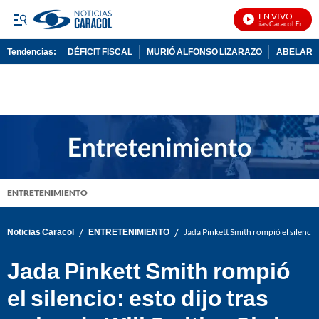
EN VIVO
Noticias Caracol En Vivo
Tendencias:
DÉFICIT FISCAL
MURIÓ ALFONSO LIZARAZO
ABELARDO
PUBLICIDAD
ENTRETENIMIENTO
/
/
Noticias Caracol
ENTRETENIMIENTO
Jada Pinkett Smith rompió el silencio:
Jada Pinkett Smith rompió
el silencio: esto dijo tras