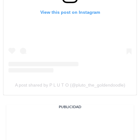
View this post on Instagram
A post shared by P L U T O (@pluto_the_goldendoodle)
PUBLICIDAD