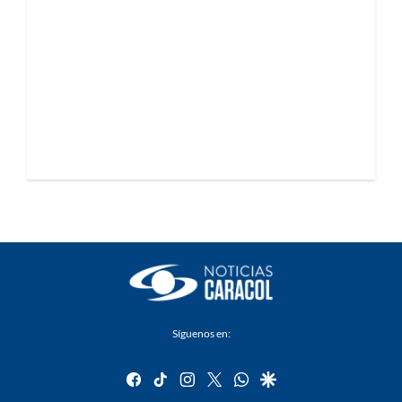
Síguenos en:
facebook
tiktok
instagram
twitter
whatsapp
google