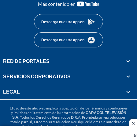
youtube-
Más contenido en
footer
Descarga nuestra app en
Descarga nuestra app en
RED DE PORTALES
SERVICIOS CORPORATIVOS
LEGAL
El uso de este sitio web implica la aceptación de los
Términos y condiciones
y
Políticas de Tratamiento de la Información
de
CARACOL TELEVISIÓN
S.A.
Todos los Derechos Reservados D.R.A. Prohibida su reproducción
total o parcial, así como su traducción a cualquier idioma sin autorización
cl
escrita de su titular. Reproduction in whole or in part, or translation
without written permission is prohibited. All rights reserved 2025.