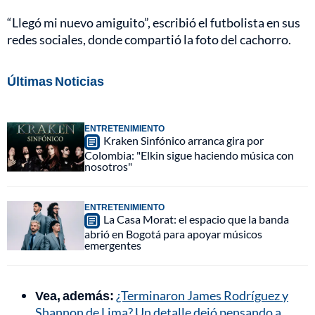
“Llegó mi nuevo amiguito”, escribió el futbolista en sus
redes sociales, donde compartió la foto del cachorro.
Últimas Noticias
ENTRETENIMIENTO
Kraken Sinfónico arranca gira por
Colombia: "Elkin sigue haciendo música con
nosotros"
ENTRETENIMIENTO
La Casa Morat: el espacio que la banda
abrió en Bogotá para apoyar músicos
emergentes
Vea, además:
¿Terminaron James Rodríguez y
Shannon de Lima? Un detalle dejó pensando a