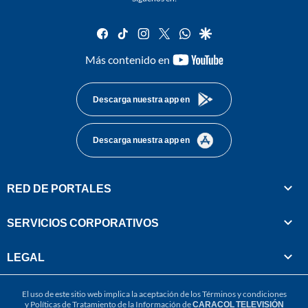
facebook
tiktok
instagram
twitter
whatsapp
google
youtube-
Más contenido en
footer
Descarga nuestra app en
Descarga nuestra app en
RED DE PORTALES
SERVICIOS CORPORATIVOS
LEGAL
El uso de este sitio web implica la aceptación de los
Términos y condiciones
y
Políticas de Tratamiento de la Información
de
CARACOL TELEVISIÓN