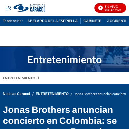
EN VIVO
Noticias Caracol En Vivo
Tendencias:
ABELARDO DE LA ESPRIELLA
GABINETE
ACCIDENTE 
PUBLICIDAD
ENTRETENIMIENTO
/
/
Noticias Caracol
ENTRETENIMIENTO
Jonas Brothers anuncian concierto 
Jonas Brothers anuncian
concierto en Colombia: se