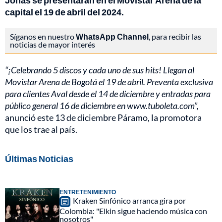
Jonas se presentarán en el Movistar Arena de la
capital el 19 de abril del 2024.
Síganos en nuestro
WhatsApp Channel
, para recibir las
noticias de mayor interés
“¡Celebrando 5 discos y cada uno de sus hits! Llegan al
Movistar Arena de Bogotá el 19 de abril. Preventa exclusiva
para clientes Aval desde el 14 de diciembre y entradas para
público general 16 de diciembre en www.tuboleta.com”,
anunció este 13 de diciembre Páramo, la promotora
que los trae al país.
Últimas Noticias
ENTRETENIMIENTO
Kraken Sinfónico arranca gira por
Colombia: "Elkin sigue haciendo música con
nosotros"