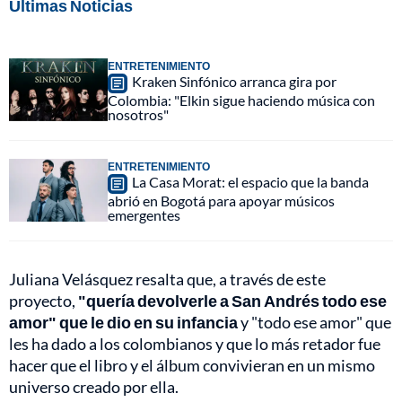
Últimas Noticias
ENTRETENIMIENTO
Kraken Sinfónico arranca gira por
Colombia: "Elkin sigue haciendo música con
nosotros"
ENTRETENIMIENTO
La Casa Morat: el espacio que la banda
abrió en Bogotá para apoyar músicos
emergentes
Juliana Velásquez resalta que, a través de este
proyecto,
"quería devolverle a San Andrés todo ese
amor" que le dio en su infancia
y "todo ese amor" que
les ha dado a los colombianos y que lo más retador fue
hacer que el libro y el álbum convivieran en un mismo
universo creado por ella.