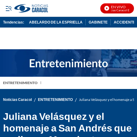
EN VIVO
Noticias Caracol En Vivo
Tendencias:
ABELARDO DE LA ESPRIELLA
GABINETE
ACCIDENTE 
PUBLICIDAD
ENTRETENIMIENTO
/
/
Noticias Caracol
ENTRETENIMIENTO
Juliana Velásquez y el homenaje a Sa
Juliana Velásquez y el
homenaje a San Andrés que