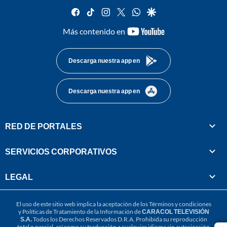
facebook
tiktok
instagram
twitter
whatsapp
google
youtube-
Más contenido en
footer
Descarga nuestra app en
Descarga nuestra app en
RED DE PORTALES
SERVICIOS CORPORATIVOS
LEGAL
El uso de este sitio web implica la aceptación de los
Términos y condiciones
y
Políticas de Tratamiento de la Información
de
CARACOL TELEVISIÓN
S.A.
Todos los Derechos Reservados D.R.A. Prohibida su reproducción
total o parcial, así como su traducción a cualquier idioma sin autorización