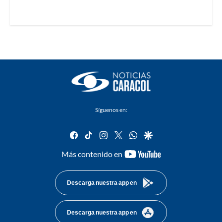
Síguenos en:
facebook
tiktok
instagram
twitter
whatsapp
google
youtube-
Más contenido en
footer
Descarga nuestra app en
Descarga nuestra app en