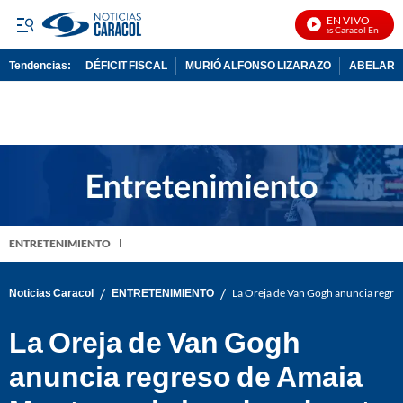
EN VIVO
Noticias Caracol En Vivo
Tendencias:
DÉFICIT FISCAL
MURIÓ ALFONSO LIZARAZO
ABELARDO
PUBLICIDAD
ENTRETENIMIENTO
/
/
Noticias Caracol
ENTRETENIMIENTO
La Oreja de Van Gogh anuncia regres
La Oreja de Van Gogh
anuncia regreso de Amaia