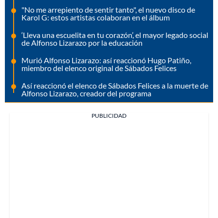
"No me arrepiento de sentir tanto", el nuevo disco de
Karol G: estos artistas colaboran en el álbum
‘Lleva una escuelita en tu corazón’, el mayor legado social
de Alfonso Lizarazo por la educación
Murió Alfonso Lizarazo: así reaccionó Hugo Patiño,
miembro del elenco original de Sábados Felices
Así reaccionó el elenco de Sábados Felices a la muerte de
Alfonso Lizarazo, creador del programa
PUBLICIDAD