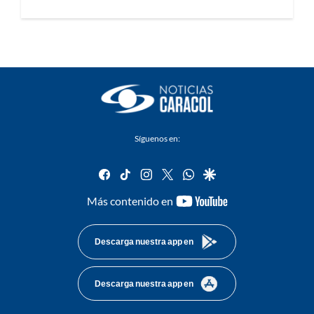
Síguenos en:
facebook
tiktok
instagram
twitter
whatsapp
google
youtube-
Más contenido en
footer
Descarga nuestra app en
Descarga nuestra app en