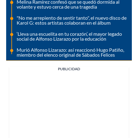
Melina Ramírez confesó que se quedó dormida al
volante y estuvo cerca de una tragedia
"No me arrepiento de sentir tanto", el nuevo disco de
Karol G: estos artistas colaboran en el álbum
‘Lleva una escuelita en tu corazón’, el mayor legado
social de Alfonso Lizarazo por la educación
Murió Alfonso Lizarazo: así reaccionó Hugo Patiño,
miembro del elenco original de Sábados Felices
PUBLICIDAD