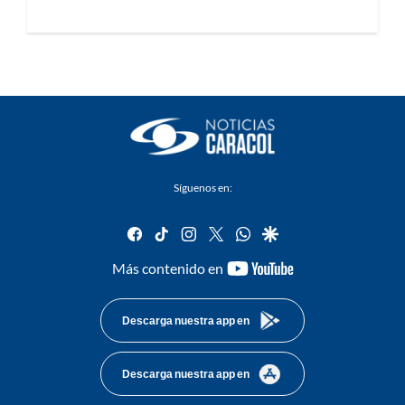
Síguenos en:
facebook
tiktok
instagram
twitter
whatsapp
google
youtube-
Más contenido en
footer
Descarga nuestra app en
Descarga nuestra app en