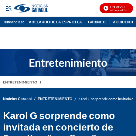
EN VIVO
Noticias Caracol En Vivo
Tendencias:
ABELARDO DE LA ESPRIELLA
GABINETE
ACCIDENTE 
PUBLICIDAD
ENTRETENIMIENTO
/
/
Noticias Caracol
ENTRETENIMIENTO
Karol G sorprende como invitada en 
Karol G sorprende como
invitada en concierto de