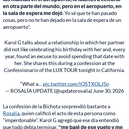
en otra parte del mundo, pero en el aeropuerto, en
la sala de espera me dejó
. Yo sé que te han pasado
cosas, pero no te han dejado en la sala de espera de un
aeropuerto".
Karol G talks about a relationship in which her partner
did not like celebrating his birthday with her and, every
year, found an excuse to avoid spending that date with
her. She shares this during a confession at the
Confessionario of the LUX TOUR tonight in California.
“What a…
pic.twitter.com/IQSTXQLJ5n
— ROSALÍA UPDATE (@updaterosalia)
June 30, 2026
La confesión de la Bichota sorprendió bastante a
Rosalía
, quien calificó el acto de esta persona como
"imperdonable". Karol G agregó que ese día entendió
que todo debía terminar,
"me bajé de ese vuelo y me