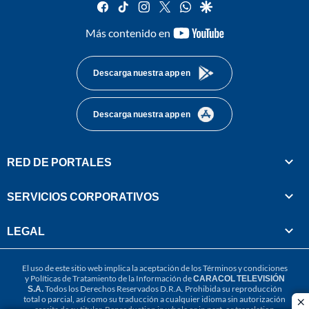
facebook
tiktok
instagram
twitter
whatsapp
google
youtube-
Más contenido en
footer
Descarga nuestra app en
Descarga nuestra app en
RED DE PORTALES
SERVICIOS CORPORATIVOS
LEGAL
El uso de este sitio web implica la aceptación de los
Términos y condiciones
y
Políticas de Tratamiento de la Información
de
CARACOL TELEVISIÓN
S.A.
Todos los Derechos Reservados D.R.A. Prohibida su reproducción
total o parcial, así como su traducción a cualquier idioma sin autorización
cl